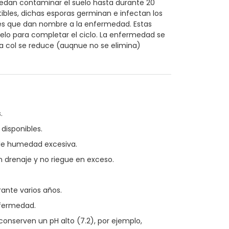
uedan contaminar el suelo hasta durante 20
bles, dichas esporas germinan e infectan los
íces que dan nombre a la enfermedad. Estas
elo para completar el ciclo. La enfermedad se
la col se reduce (auqnue no se elimina)
.
disponibles.
ule humedad excesiva.
drenaje y no riegue en exceso.
rante varios años.
nfermedad.
onserven un pH alto (7.2), por ejemplo,