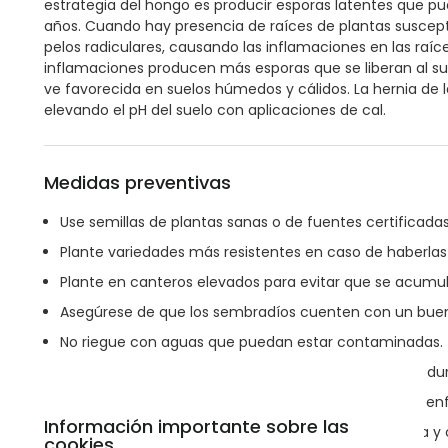
estrategia del hongo es producir esporas latentes que p
años. Cuando hay presencia de raíces de plantas suscepti
pelos radiculares, causando las inflamaciones en las ra
inflamaciones producen más esporas que se liberan al su
ve favorecida en suelos húmedos y cálidos. La hernia de 
elevando el pH del suelo con aplicaciones de cal.
Medidas preventivas
Use semillas de plantas sanas o de fuentes certificadas
Plante variedades más resistentes en caso de haberlas 
Plante en canteros elevados para evitar que se acum
Asegúrese de que los sembradíos cuenten con un buen 
No riegue con aguas que puedan estar contaminadas.
Programe una rotación diversificada de sus cultivos du
No plante en zonas que tengan antecedentes de la e
Información importante sobre las
Procure que los suelos tengan una buena estructura y c
cookies