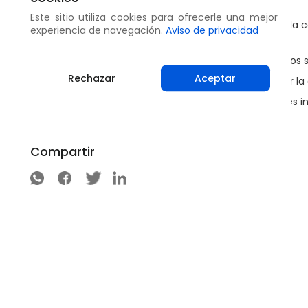
aplicando cal.
Este sitio utiliza cookies para ofrecerle una mejor
Tenga precaución de no esparcir tierra contaminada c
experiencia de navegación.
Aviso de privacidad
calzado.
Mantenga bajo control el desarrollo de malezas en los 
Rechazar
Aceptar
Solarice el suelo después de la cosecha para reducir la
Reduzca el inóculo quitando y destruyendo las raíces 
Compartir