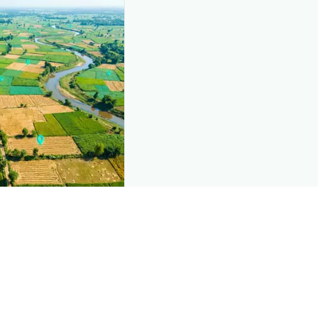
nd this page
mic data that powers