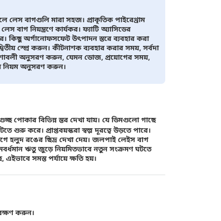
কলে লেস বাগগুলি মারা সহজ। প্রাকৃতিক পাইরেথ্রাম
েস বাগ নিয়ন্ত্রণে কার্যকর। ফ্যাটি অ্যাসিডের
রে। কিছু অর্গানোফসফেট উৎপাদন স্তরে ব্যবহার করা
িতীয় স্প্রে করুন। কীটনাশক ব্যবহার করার সময়, সর্বদা
েশাবলী অনুসরণ করুন, যেমন ডোজ, প্রয়োগের সময়,
য় নিয়ম অনুসরণ করুন।
 গুচ্ছ পোকার বিভিন্ন স্তর দেখা যায়। যে ডিমগুলো গাছে
রু করে। প্রাপ্তবয়স্করা স্বল্প দূরত্বে উড়তে পারে।
াগে হলুদ রঙের ছিদ্র দেখা দেয়। জলপাই লেইস বাগ
মবর্ধমান ঋতু জুড়ে নিয়মিতভাবে নতুন সংক্রমণ ঘটতে
এইভাবে সমস্ত পর্যায়ে ক্ষতি হয়।
েক্ষণ করুন।