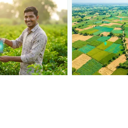
N
PLANTIX INTELLIGENCE
 at diagnosis
The intelligence behi
 in front of farmers the
Explore the live agrono
iagnose
অলিভ লেস বাগ
— right
Plantix disease pages.
a solution.
Discover
→