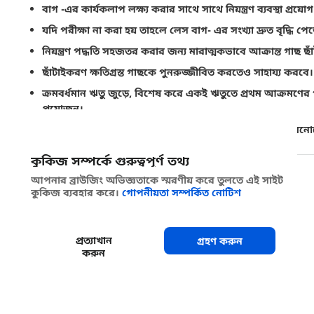
বাগ -এর কার্যকলাপ লক্ষ্য করার সাথে সাথে নিয়ন্ত্রণ ব্যবস্থা প্রয়
যদি পরীক্ষা না করা হয় তাহলে লেস বাগ- এর সংখ্যা দ্রুত বৃদ্ধি পে
নিয়ন্ত্রণ পদ্ধতি সহজতর করার জন্য মারাত্মকভাবে আক্রান্ত গাছ ছা
ছাঁটাইকরণ ক্ষতিগ্রস্ত গাছকে পুনরুজ্জীবিত করতেও সাহায্য করবে।
ক্রমবর্ধমান ঋতু জুড়ে, বিশেষ করে একই ঋতুতে প্রথম আক্রমণের পর
প্রয়োজন।
পোকার স্থানান্তর হতে পারে বলে বাগানের প্রান্ত বরাবর গভীর মন
কুকিজ সম্পর্কে গুরুত্বপূর্ণ তথ্য
শেয়ার করুন
আপনার ব্রাউজিং অভিজ্ঞতাকে স্মরণীয় করে তুলতে এই সাইট
কুকিজ ব্যবহার করে।
গোপনীয়তা সম্পর্কিত নোটিশ
প্রত্যাখান
গ্রহণ করুন
করুন