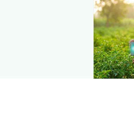
DEMAND CREATIO
Reach farmers
Put your product
moment they d
when they need 
Explore
→