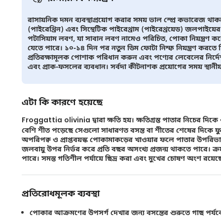
রাসায়নিক দমন ব্যবস্থাপ্রয়োগ করার সময় ভাল স্প্রে কভারেজ থা
(পাইরেথ্রিন) এবং সিন্থেটিক পাইরেথ্রাম (পাইরেথ্রয়েড) জলপাইয়ের ল
পটাসিয়াম লবণ, যা সাবান লবণ নামেও পরিচিত, পোকা নিয়ন্ত্রণ ক
যেতে পারে। ১০-১৪ দিন পর নতুন ডিম ফোটা নিম্ফ নিয়ন্ত্রণ করতে দ্ব
প্রতিরক্ষামূলক পোশাক পরিধান করুন এবং পণ্যের লেবেলের নির্দ
এবং প্রাক-ফসলের ব্যবধান। সর্বদা কীটনাশক প্রয়োগের সময় স্থানী
এটা কি কারণে হয়েছে
Froggattia olivinia দ্বারা ক্ষতি হয়। ক্ষতিগ্রস্ত পাতার নিচের দিকে
বেশি শীত পড়েছে সেগুলো সাধারণত বসন্ত বা শীতের শেষের দিকে ফুটতে শু
অপরিপক্ব ও প্রাপ্তবয়স্ক পোকামাকড়ের খাওয়ার ফলে পাতার উপরিভ
জলবায়ু উপর নির্ভর করে প্রতি বছর অসংখ্য প্রজন্ম থাকতে পারে। ক্র
পারে। সমস্ত গতিশীল পর্যায়ে ছিদ্র করা এবং মুখের চোষণ অংশ রয়েছে, 
প্রতিরোধমূলক ব্যবস্থা
পোকার আক্রমণের উপসর্গ দেখার জন্য বসন্তের শুরুতে গাছ পর্যব