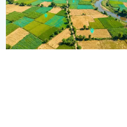
PLANTIX INTELLIGENCE
The intelligence behind this page
Explore the live agronomic data that powers Plantix
disease pages.
Discover
→