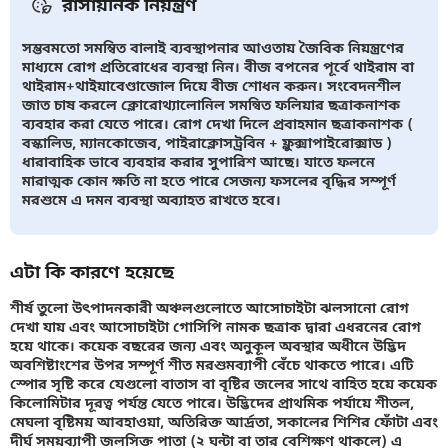
রাসায়নিক নিয়ন্ত্রণ
সম্ভবমতো সমম্বিত বালাই ব্যবস্থাপনার আওতায় জৈবিক নিয়ন্ত্রণের
মাধ্যমে রোগ প্রতিরোধের ব্যবস্থা নিন। বীজ বপনের পূর্বে থাইরাম বা
থাইরাম+থাইয়াবেণ্ডাজোল দিয়ে বীজ শোধন করুন। সংবেদনশীল
জাত চাষ করলে ক্লোরোথ্যালোনিল সমন্বিত ফলিয়ার ছত্রাকনাশক
ব্যবহার করা যেতে পারে। রোগ দেখা দিলে প্রবাহমান ছত্রাকনাশক (
বস্কালিড, ম্যানকোজেব, পাইরাক্লোসট্রবিন + ফ্লুক্সাপাইরোক্সাড )
ধারাবাহিক ভাবে ব্যবহার করার সুপারিশ আছে। যাতে ফলনে
মারাত্মক কোন ক্ষতি না হতে পারে সেজন্য ফসলের বৃদ্ধির সম্পূর্ণ
মরশুমে এ দমন ব্যবস্থা অব্যাহত রাখতে হবে।
এটা কি কারণে হয়েছে
শীর্ষ তুলো উৎপাদনকারী অঞ্চলগুলোতে আসোচাইটা ঝলসানো রোগ
দেখা যায় এবং আসোচাইটা গোসিপি নামক ছত্রাক দ্বারা এধরনের রোগ
হয়ে থাকে। কয়েক বছরের জন্য এবং অনুকূল অবস্থার অধীনে উদ্ভিদ
অবশিষ্টাংশের উপর সম্পূর্ণ শীত মরশুমব্যাপী বেঁচে থাকতে পারে। এটি
স্পোর সৃষ্টি করে যেগুলো বাতাস বা বৃষ্টির জলের সাথে বাহিত হয়ে কয়েক
কিলোমিটার দূরত্ব পর্যন্ত যেতে পারে। উদ্ভিদের প্রাথমিক পর্যায়ে শীতল,
মেঘলা বৃষ্টিময় আবহাওয়া, অতিরিক্ত আর্দ্রতা, সকালের শিশির ফোঁটা এবং
দীর্ঘ সময়ব্যাপী জলসিক্ত পাতা (২ ঘন্টা বা তার বেশিক্ষণ থাকলে) এ