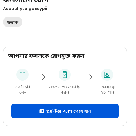
Ascochyta gossypii
ছত্রাক
আপনার ফসলকে রোগমুক্ত করুন
একটা ছবি
লক্ষণ দেখে রোগনির্ণয়
দমনব্যবস্থা
তুলুন
করুন
হাতে পান
প্ল্যান্টিক্স অ্যাপ পেয়ে যান