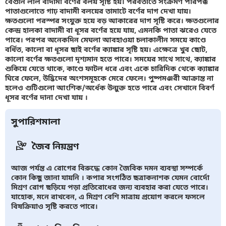
বেগুনি লাল বাদামী বর্ণের বলয় সৃষ্টি হয়। পরবর্তীতে সংক্রমণ পরিপক্ক
পাতাগুলোতে গাঢ় বাদামী বলয়ের তামাটে বর্ণের দাগ দেখা যায়।
ক্ষতগুলো পরস্পর সংযুক্ত হয়ে বড় আকারের দাগ সৃষ্টি করে। ক্ষতগুলোর
কেন্দ্র হালকা বাদামী বা ধূসর বর্ণের হয়ে যায়, এমনকি পাতা ঝরেও যেতে
পারে। পরপর অনেকদিন মেঘলা আবহাওয়া চলাকালীন সময়ে কাণ্ডে
বর্ধিত, কালো বা ধূসর ছাই বর্ণের ক্যাঙ্কার সৃষ্টি হয়। এক্ষেত্রে খুব ছোট,
কালো বর্ণের ক্ষতগুলো দৃশ্যমান হতে পারে। সময়ের সাথে সাথে, ক্যাঙ্কার
শুকিয়ে যেতে থাকে, কাণ্ডে ফাটল ধরে এবং একে চারিদিক থেকে ক্যাঙ্কার
ঘিরে ফেলে, উদ্ভিদের অংশসমূহকে মেরে ফেলে। পুষ্পমঞ্জরী আক্রান্ত না
হলেও গুটিগুলো আংশিক/অর্ধেক উন্মুক্ত হতে পারে এবং সেখানে বিবর্ণ
ধূসর বর্ণের দানা দেখা যায় ।
সুপারিশমালা
জৈব নিয়ন্ত্রণ
আজ পর্যন্ত এ রোগের বিরুদ্ধে কোন জৈবিক দমন ব্যবস্থা সম্পর্কে
কোন কিছু জানা যায়নি । কপার সংগঠিত ছত্রাকনাশক যেমন বোর্দো
মিশ্রণ রোগ ছড়িয়ে পড়া প্রতিরোধের জন্য ব্যবহার করা যেতে পারে।
যাহোক, মনে রাখবেন, এ মিশ্রণ বেশি মাত্রায় প্রয়োগ করলে ফসলে
বিষক্রিয়াও সৃষ্টি করতে পারে।