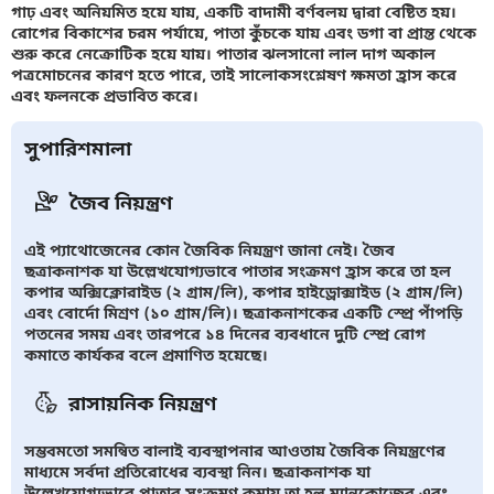
গাঢ় এবং অনিয়মিত হয়ে যায়, একটি বাদামী বর্ণবলয় দ্বারা বেষ্টিত হয়।
রোগের বিকাশের চরম পর্যায়ে, পাতা কুঁচকে যায় এবং ডগা বা প্রান্ত থেকে
শুরু করে নেক্রোটিক হয়ে যায়। পাতার ঝলসানো লাল দাগ অকাল
পত্রমোচনের কারণ হতে পারে, তাই সালোকসংশ্লেষণ ক্ষমতা হ্রাস করে
এবং ফলনকে প্রভাবিত করে।
সুপারিশমালা
জৈব নিয়ন্ত্রণ
এই প্যাথোজেনের কোন জৈবিক নিয়ন্ত্রণ জানা নেই। জৈব
ছত্রাকনাশক যা উল্লেখযোগ্যভাবে পাতার সংক্রমণ হ্রাস করে তা হল
কপার অক্সিক্লোরাইড (২ গ্রাম/লি), কপার হাইড্রোক্সাইড (২ গ্রাম/লি)
এবং বোর্দো মিশ্রণ (১০ গ্রাম/লি)। ছত্রাকনাশকের একটি স্প্রে পাঁপড়ি
পতনের সময় এবং তারপরে ১৪ দিনের ব্যবধানে দুটি স্প্রে রোগ
কমাতে কার্যকর বলে প্রমাণিত হয়েছে।
রাসায়নিক নিয়ন্ত্রণ
সম্ভবমতো সমন্বিত বালাই ব্যবস্থাপনার আওতায় জৈবিক নিয়ন্ত্রণের
মাধ্যমে সর্বদা প্রতিরোধের ব্যবস্থা নিন। ছত্রাকনাশক যা
উল্লেখযোগ্যভাবে পাতার সংক্রমণ কমায় তা হল ম্যানকোজেব এবং