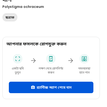
Polystigma ochraceum
ছত্রাক
আপনার ফসলকে রোগমুক্ত করুন
একটা ছবি
লক্ষণ দেখে রোগনির্ণয়
দমনব্যবস্থা
তুলুন
করুন
হাতে পান
প্ল্যান্টিক্স অ্যাপ পেয়ে যান