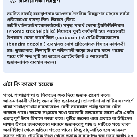
রাসায়নিক নিয়ন্ত্রণ
সমন্বিত বালাই ব্যবস্থাপনার আওতায় জৈবিক নিয়ন্ত্রণের মাধ্যমে সর্বদা
প্রতিরোধের ব্যবস্থা নিন। জিরাম (জিঙ্ক
ডাইমিথাইলডাইথায়োকার্বামেট) সমৃদ্ধ পদার্থ ফোমা ট্র্যাকিফিলিয়ার
(Phoma tracheiphila) নিয়ন্ত্রণে খুবই কার্যকরী হয়। আন্তঃবাহী
উপকরণ যেমন কার্বোক্সিন (carboxin ) ও বেঞ্জিমিডাজোলের
(benzimidazole ) ব্যবহারও রোগ প্রতিরোধক হিসাবে কার্যকরী
হয়। তুষারপাত, শিলাবৃষ্টি বা শক্তিশালী ঝড়ো হাওয়ার ফলে গাছের
গায়ে যদি ক্ষত সৃষ্টি হয় তাহলে প্রোটেকট্যান্ট ও আন্তঃবাহী
ছত্রাকনাশক ব্যবহার করুন।
এটা কি কারণে হয়েছে
পাতা, শাখাপ্রশাখা ও শিকড়ের ক্ষত দিয়ে ছত্রাক প্রবেশ করে।
আক্রমণকারী জীবাণু জলবাহিত ছত্রাকরেণু। ডালপালা বা মাটির সংস্পর্শে
থাকা শাখাপ্রশাখায় চারমাসেরও বেশী সময়কাল পর্যন্ত ছত্রাক বেঁচে
থাকতে পারে। কয়েক সপ্তাহের মধ্যে ছত্রাকটি জন্মানোর জন্যে এটা একটা
গুরুত্বপূর্ণ উৎস হিসাবে কাজ করে। বৃষ্টির জলের ধারা প্রবাহে বা উদ্ভিদের
মাথার উপরে জলসেচনের মাধ্যমে ছত্রাকরেণু গাছ ও মাটিতে পড়ে থাকা
অবশিষ্টাংশ থেকে ছড়িয়ে পড়তে পারে। কিছু বায়ু-বাহিত হয়ে আক্রমণ
করতে পারে। প্রাথমিক উৎস থেকে ছত্রাক সাধারণতঃ স্বল্প দূরত্ব অর্থাৎ ১৫