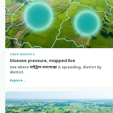
CROP INSIGHTS
Disease pressure, mapped live
See where
সাইট্রাস মলসেক্কো
is spreading, district by
district.
Explore
→