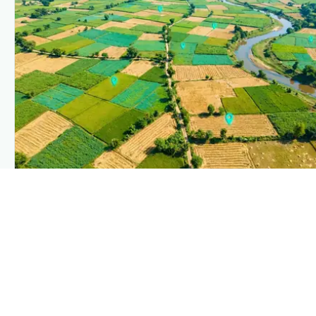
PLANTIX INTELLIGENCE
The intelligence behind this page
Explore the live agronomic data that powers Plantix
disease pages.
Discover
→