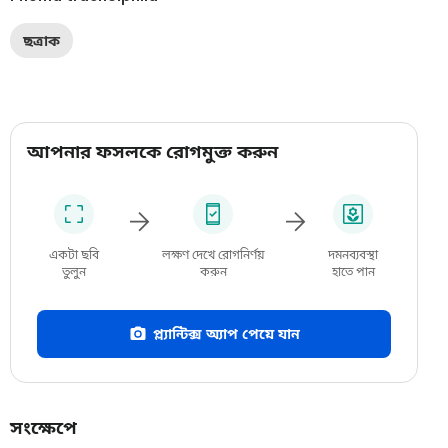
ছত্রাক
আপনার ফসলকে রোগমুক্ত করুন
একটা ছবি
লক্ষণ দেখে রোগনির্ণয়
দমনব্যবস্থা
তুলুন
করুন
হাতে পান
প্ল্যান্টিক্স অ্যাপ পেয়ে যান
সংক্ষেপে