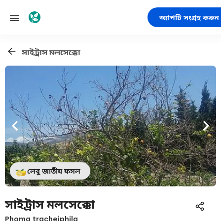
অ্যাপটি সংগ্রহ করুন
সাইট্রাস মলসেক্কো
লেবু জাতীয় ফসল
সাইট্রাস মলসেক্কো
Phoma tracheiphila