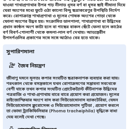
যাওয়া শাখাপ্রশাখার উপর গাঢ় নীলাভ ধূসর বর্ণ বা ধূসর ছাই সীমানা দিয়ে
ঘেরা অংশের মধ্যে ফুটে ওঠা কালো বিন্দু ছত্রাকরেণুর উপস্থিতি নির্দেশ
করে। রোগাক্রান্ত শাখাপ্রশাখা ও মূলের শোষক অংশের গোড়া থেকে
ফোলা অংশের উদ্ভব হয়। সংক্রামিত ডালপালা, শাখাপ্রশাখা বা উদ্ভিদের
প্রধান কাষ্ঠল অংশ কাটা হলে বা গাছের বাকল ছেঁটে ফেলা হলে কাঠের
বর্ণ বিবর্ণ-গোলাপী থেকে কমলা-লাল বর্ণ দেখায়। আভ্যন্তরীন
উপসর্গগুলির প্রকাশের সঙ্গে সঙ্গে আঠাও বের হতে থাকে।
সুপারিশমালা
জৈব নিয়ন্ত্রণ
জীবাণু দমনে মূলতঃ কপার সংঘটিত ছত্রাকনাশক ব্যবহার করা যায়।
শরৎকাল থেকে বসন্তকালে যখন রোগাক্রমণের সম্ভাবনা সবথেকে
বেশী থাকে তখন কপার সংঘটিত প্রোটেকট্যান্ট কীটনাশক উদ্ভিদের
পত্ররাজি ও শাখা-প্রশাখায় বারে বারে প্রয়োগ করা প্রয়োজন। মূলের
রাইজোস্ফিয়ার অংশে বাস করা সিউডোমোনাস ব্যাকটেরিয়া, যেমন
সিউডোমোনাস ফ্লুরোসেন্স ও সিউডোমোনাস পুটিডা , প্রয়োগ করলে
তা ফোমা ট্র্যাকিফিলিয়ার (Phoma tracheiphila) বৃদ্ধিকে বাধা
দেয় বলেই দেখা গেছে।