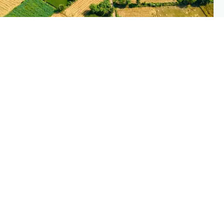
PLANTIX INTELLIGENC
The intelligence behind this pag
Explore the live agronomic data that powers Planti
disease pages
Discove
→