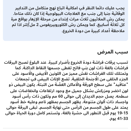
 عليك دائما النظر في امكانية اتباع نهج متكامل من التدابير
قائية جنبا إلى جنب مع العلاجات البيولوجية إذا كان ذلك متاحا.
ن رش الملاثيون ثلاث مرات إبتداء من مرحلة الإزهار بواقع مرة
كل ثلاثة أسابيع. كما ويمكن رش الكلوروبيريفوس 2 مل/لتر اذا تم
حظة أعداد كبيرة من دودة الخروع.
 المرض
يرقات فراشة دودة الخروع بأضرار كبيرة. عند البلوغ تصبح اليرقات
ت بالغة ذات لون بني فاتح تغطى جسمها النقاط الداكنة. كما
ك تلك الفراشات نقش مميز من اللونين الأبيض والأسود على
 الخلفى من الأجنحة الخلفية. تضع الإناث البيض في تجمعات
يد" على سطح الورقة والأماكن الغضّة من النبتة. يكون البيض ذو
خضر ومزركش بشكل جميل مع وجود ارتفاعات وانخفاضات على
سطحه. يصل حجم الديدان إلى حوالى 60 مم وتكون ذات رأس أسود
د ذات ألوان متنوعة. يظهر الجسم بمظهر ناعم وعليه خط أسود
على طول الجسم من الرأس حتى نهاية الجسم. تبقى اليرقة حوالى
15-19 يوم قبل التطور الى حشرة بالغة، وتستمر كامل دورة الحياة حوالى