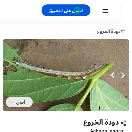
احصل على التطبيق
ودة الخروع
أخرى
دودة الخروع
Achaea jana