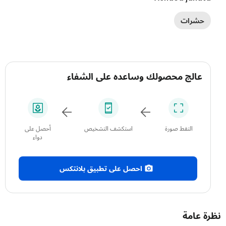
حشرات
عالج محصولك وساعده على الشفاء
التقط صورة
استكشف التشخيص
أحصل على
دواء
احصل على تطبيق بلانتكس
 عامة