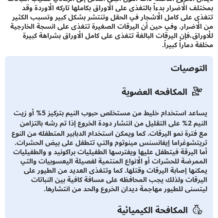
 الأضرار بدءاً بالتغذى على الأوراق بكاملها تاركه الأوردة وقد
 على كامل الأشجار في الحقل وتنتشر بشكل كبير وتسبب الكثير
أضرار. وفي حين أن اليرقات الصغيرة تتغذى على انسجة الخارجية
اق،فإن اليرقات البالغة تتغذى على كامل الأوراق بشراهة كبيرة
دماراً كبيراً.
توصيات
المكافحه العضوية
يساعد استخدام خليط من مستخلص حبوب النيم بتركيز 5% أو زيت
النيم 2% على التقليل من انتشار دودة الخروع إذا تم رشه بالتزامن
فترة نمو اليرقات. كما ويمكن استخدام الدبابير المتطفله من النوع
تشوغراما إيفانسنس مينوتوم والتي تتطفل على بيض الحشرات.
 اليرقة فيتطفل عليها ويفترسها الطفيليات براكونيد و والطفيليات
مرضة للحشرات أو الأنواع المنتمية لفصيلة اليعسوبيات والتي
نها إصابة اليرقات وقتلها. كما وتتغذى العديد من الطيور على
رقات ولذلك يجب المحافظه على مسافة كافية بين النباتات
سنى للطيور مهاجمة ديدان الخروع والحد من انتشارها.
المكافحة الكيميائية