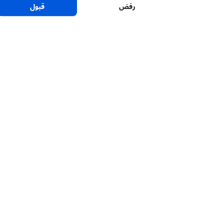
رفض
قبول