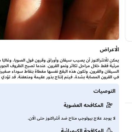
الأعراض
يمكن للأنثراكنوز أن يصيب سيقان وأوراق وقرون فول الصويا، وغالبًا 
مرئية فقط خلال مراحل تكاثر ونمو القرون. عندما تصبح الظروف الجوي
السيقان والقرون. وتكون هذه البقع نفسها مغطاة بنقاط سوداء صغيرة. ث
في القرون المصابة بشدة، فيتم إنتاج بذور عقيمة ومتعفنة. قد تؤدي ال
التوصيات
المكافحه العضوية
لا يوجد علاج بيولوجي متاح ضد أنثراكنوز حتى الآن.
المكافحة الكيميائية