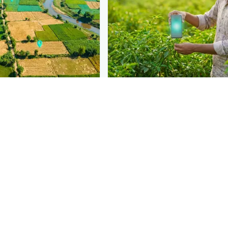
PLANTIX INTELLIGENCE
gence behind this page
Reach farmer
ronomic data that powers
Put your product in fro
moment
الأنثراكنوز على فول الصويا
Plantix disease pages.
Discover
→