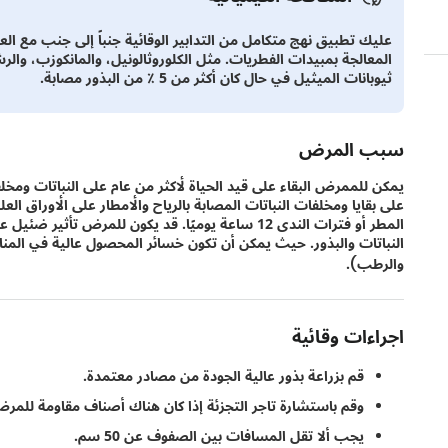
عليك تطبيق نهج متكامل من التدابير الوقائية جنباً إلى جنب مع ال
المعالجة بمبيدات الفطريات. مثل الكلوروثالونيل، والمانكوزب، والر
ثيوبانات الميثيل في حال كان أكثر من 5 ٪ من البذور مصابة.
سبب المرض
يمكن للممرض البقاء على قيد الحياة لأكثر من عام على النباتات ومخلف
على بقايا ومخلفات النباتات المصابة بالرياح والأمطار على الأوراق العل
المطر أو فترات الندى 12 ساعة يوميًا. قد يكون للمرض
النباتات والبذور. حيث يمكن أن تكون خسائر المحصول عالية في المنا
والرطب).
اجراءات وقائية
قم بزراعة بذور عالية الجودة من مصادر معتمدة.
وقم باستشارة تاجر التجزئة إذا كان هناك أصناف مقاومة للمرض
يجب ألا تقل المسافات بين الصفوف عن 50 سم.