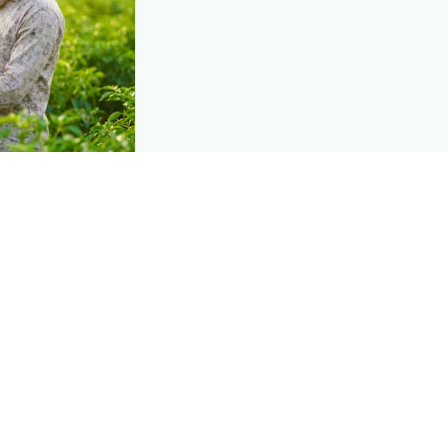
DEMAND CREATION
s at diagnosis
nt of farmers the
 they diagnose
— right when they need a solution.
Explore
→