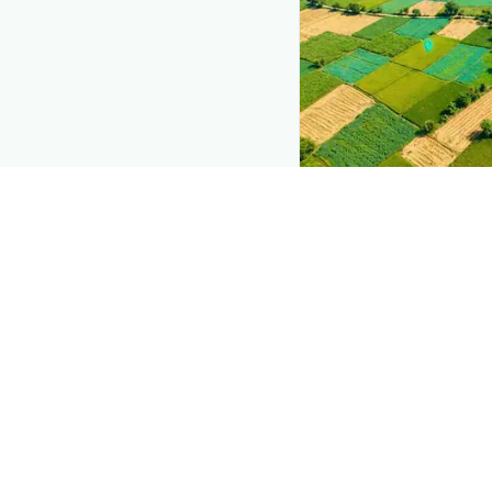
The intelli
Explore the live ag