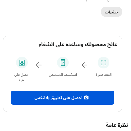
حشرات
عالج محصولك وساعده على الشفاء
التقط صورة
استكشف التشخيص
أحصل على
دواء
احصل على تطبيق بلانتكس
 عامة