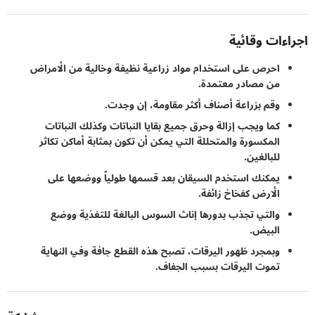
ءات وقائية
احرص على استخدام مواد زراعية نظيفة وخالية من الأمراض
من مصادر معتمدة.
وقم بزراعة أصناف أكثر مقاومة، إن وجدت.
كما ويجب إزالة وحرق جميع بقايا النباتات وكذلك النباتات
المكسورة والمتحللة التي يمكن أن تكون بمثابة أماكن تكاثر
للبالغين.
يمكنك استخدم السيقان بعد قسمها طولياً ووضعها على
الأرض كفخاخ زائفة.
والتي تجذب بدورها إناث السوس البالغة للتغذية ووضع
البيض.
وبمجرد ظهور اليرقات، تصبح هذه القطع جافة وفي النهاية
تموت اليرقات بسبب الجفاف.