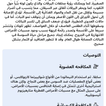
رة. كما ويمكنك رؤية مخلفات اليرقات والذي يكون لونه بنِّياً حول
ب. كما ويحفر اليرقات أنفاق عبر السيقان، مما يتسبب في أضرار
 وتقلل من نقل الماء والمواد الغذائية إلى الأنسجة. تؤدي الإصابة
حول الأوراق إلى اللون الأصفر ويمكن أن يتوقف نمو النبات. أما في
 العدوى الخطيرة، فيؤدي ضعف الساق إلى تكسر النباتات
ها أثناء الطقس العاصف أو خلال العواصف. تظهر تلونات وتنتشر
ً على الأنسجة وتصدر رائحة كريهة بسبب وجود مسببات الأمراض
هازية في الجروح. يمكنك إيجاد جميع مراحل حياة السوسة في
ات المصابة طوال العام. وقد لا تتطور العناقيد أو الثمار بشكل
.
توصيات
المكافحه العضوية
قا، تم استخدام النيماتودا من الأنواع شوكييرنما كاربوكابس، أو
 أنواع المفصليات ضد السوس مع بعض النجاح. ولكن هناك
راتيجية أخرى تتمثل في إصابة الخنافس بمسببات الأمراض،
 سبيل المثال مع مسببات الأمراض الفطرية متارهيزيوم
سوبلييه.
المكافحة الكيميائية