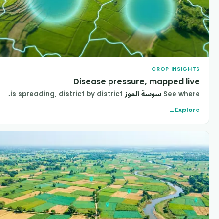
CROP INSIGHT
Disease pressure, mapped liv
See wher
سوسة الموز
is spreading, district by district.
Explor
→