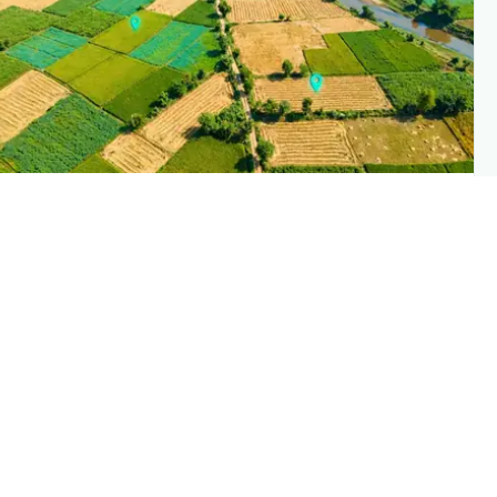
PLANTIX INTELLIGENC
The intelligence behind this pag
Explore the live agronomic data that powers Planti
disease pages
Discove
→