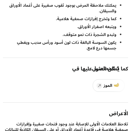
يمكنك ملاحظة المرض بوجود ثقوب صغيرة على أغماد الأوراق
والسيقان.
كما وتخرج إفرازات صمغية هلامية.
ويتبعه اصفرار الأوراق.
وتبدو الشجرة ذات نمو متوقف.
يكون السوسة البالغة ذات لون أسود ورأس مدبب ويغطي
جسمها درع لامع.
1
المحاصيل
يمكن العثور عليها في
الموز
راض
 العلامات الأولى للإصابة عند وجود فتحات صغيرة وإفرازات
 هلامية في قاعدة أغماد الأوراق أو على السيقان الكاذبة للنباتات