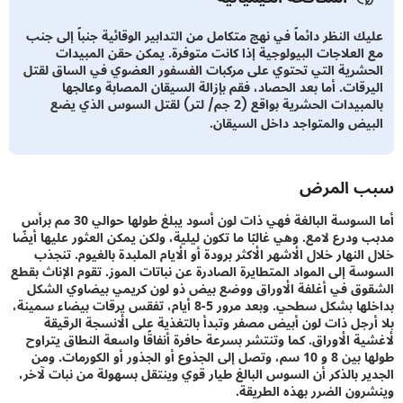
ك النظر دائماً في نهج متكامل من التدابير الوقائية جنباً إلى جنب
العلاجات البيولوجية إذا كانت متوفرة. يمكن حقن المبيدات
شرية التي تحتوي على مركبات الفسفور العضوي في الساق لقتل
رقات. أما بعد الحصاد، فقم بإزالة السيقان المصابة وعالجها
بالمبيدات الحشرية بواقع (2 جم/ لتر) لقتل السوس الذي يضع
يض والمتواجد داخل السيقان.
 المرض
أما السوسة البالغة فهي ذات لون أسود يبلغ طولها حوالي 30 مم برأس
ودرع لامع. وهي غالبًا ما تكون ليلية، ولكن يمكن العثور عليها أيضًا
لنهار خلال الأشهر الأكثر برودة أو الأيام الملبدة بالغيوم. تنجذب
ة إلى المواد المتطايرة الصادرة عن نباتات الموز. تقوم الإناث بقطع
ق في أغلفة الأوراق ووضع بيض ذو لون كريمي بيضاوي الشكل
بداخلها بشكل سطحي. وبعد مرور 5-8 أيام، تفقس يرقات بيضاء سمينة،
رجل ذات لون أبيض مصفر وتبدأ بالتغذية على الأنسجة الرقيقة
ة الأوراق. كما وتنتشر بسرعة حافرة أنفاقًا واسعة النطاق يتراوح
طولها بين 8 و 10 سم، وتصل إلى الجذوع أو الجذور أو الكورمات. ومن
ر بالذكر أن السوس البالغ طيار قوي وينتقل بسهولة من نبات لآخر،
ون الضرر بهذه الطريقة.