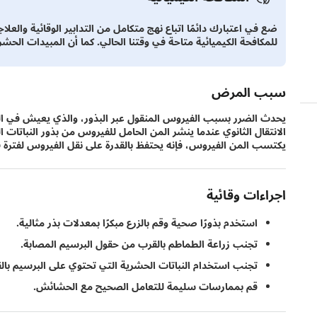
ضع في اعتبارك دائمًا اتباع نهج متكامل من التدابير الوقائية والعلا
للمكافحة الكيميائية متاحة في وقتنا الحالي. كما أن المبيدات الحش
سبب المرض
يحدث الضرر بسبب الفيروس المنقول عبر البذور، والذي يعيش في البذ
الانتقال الثانوي عندما ينشر المن الحامل للفيروس من بذور النباتات ا
يكتسب المن الفيروس، فإنه يحتفظ بالقدرة على نقل الفيروس لفترة قص
اجراءات وقائية
استخدم بذورًا صحية وقم بالزرع مبكرًا بمعدلات بذر مثالية.
تجنب زراعة الطماطم بالقرب من حقول البرسيم المصابة.
تجنب استخدام النباتات الحشرية التي تحتوي على البرسيم با
قم بممارسات سليمة للتعامل الصحيح مع الحشائش.