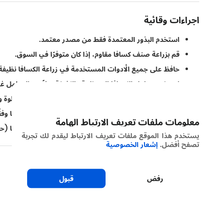
اجراءات وقائية
استخدم البذور المعتمدة فقط من مصدر معتمد.
قم بزراعة صنف كسافا مقاوم، إذا كان متوفرًا في السوق.
حافظ على جميع الأدوات المستخدمة في زراعة الكسافا نظيفة و
استخدم حوامل الكسافا المنتظمة والكثيفة بدلاً من الحوامل غ
يؤدي التداخل المحصولي مع أنواع مثل الموز والبطاطا الحلوة وال
ويفضل زرع نبات الكسافا في تربة جيدة التغذية وتسميدها وفقً
معلومات ملفات تعريف الارتباط الهامة
قم بإزالة جميع نباتات الكسافا المصابة من الحقل وتدميرها (حر
يستخدم هذا الموقع ملفات تعريف الارتباط ليقدم لك تجربة
تصفح أفضل.
إشعار الخصوصية
رفض
قبول