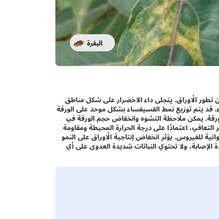
البفرة
من تطور الأوراق. يتجلى داء الاخضرار على شكل مناطق
اء. قد يتم توزيع نمط الفسيفساء بشكل موحد على الورقة
 الورقة. يمكن ملاحظة التشوه وانخفاض حجم الورقة في
لتعافي، اعتمادًا على درجة الحرارة المحيطة ومقاومة
ية للفيروس. يؤثر انخفاض إنتاجية الأوراق على النمو
 الإصابة، ولا تحتوي النباتات شديدة العدوى على أي