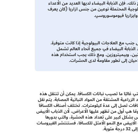
ك، فإن الذبابة البيضاء لديها العديد من الأعداء
لوجية المحتملة نوعين من جنس ازاريا (كان يعرف
وايزاريا فيوموسوروسي.
لى جنب مع العلاجات البيولوجية إذا كانت متوفرة.
 الذبابة البيضاء في جميع أنحاء العالم تشمل
اشتين، وبيميتروزين. ومع ذلك يجب استخدام هذه
أحيان إلى تطور مقاومة لدى الحشرات.
البًا ما تصيب نباتات الكسافا. يمكن أن تنتقل هذه
لزراعية المشتقة من المواد النباتية المصابة. يتم نقل
سافات تصل إلى عدة كيلومترات. تختلف أصناف الكسافا
مومًا هي أول من تظهر عليها الأعراض، لأن الذباب الأبيض
س بشكل كبير على تعداد هذه الحشرة، والتي بدورها
ب الأبيض مع النمو الأمثل للكسافا، فستنتشر الفيروسات