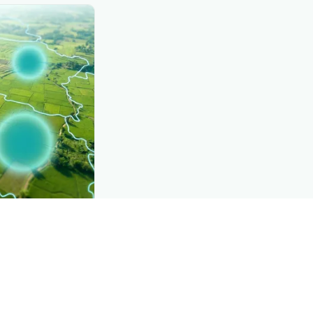
CROP INSIGHTS
e, mapped live
See where
مرض ال
trict by district.
Explore
→