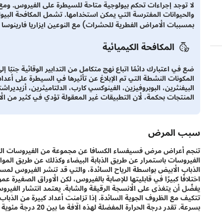
لا توجد إجراءات تحكم بيولوجية متاحة للسيطرة على الفيروس. ومع ذل
والحيوانات المفترسة التي يمكن استخدامها. تشمل المكافحة البيو
بمسببات الأمراض الفطرية للحشرات) مع النوعين ايزاريا فارينوسا 
المكافحة الكيميائية
ضع في اعتبارك دائمًا اتباع نهج متكامل من التدابير الوقائية جنبًا إ
المكونات النشطة التي تم الإبلاغ عن تأثيرها في السيطرة على أعداد
البيفنثرين، البوبروفيزين، الفينوكسي كارب، الدلتاميثرين، أزيدير
المنتجات بحكمة، لأن التطبيقات غير المعقولة تؤدي في كثير من ال
سبب المرض
تنجم أعراض مرض فسيفساء الكسافا عن مجموعة من الفيروسات التي غ
الفيروسات باستمرار عن طريق الذبابة البيضاء وكذلك عن طريق المواد ا
الذباب الأبيض بواسطة الرياح السائدة، والتي قد تنشر الفيروس لم
اختلافًا كبيرًا في قابليتها للإصابة بالفيروس، لكن الأوراق الصغيرة ع
يفضِّل أن يتغذى على الأنسجة الرقيقة والشابة. يعتمد انتشار الفيرو
تتكيف مع الظروف الجوية السائدة. إذا تزامنت أعداد كبيرة من الذبا
بسرعة. تقدر درجة الحرارة المفضلة لهذه الآفة ما بين 20 درجة مئوية إلى 32 درجة مئوية.