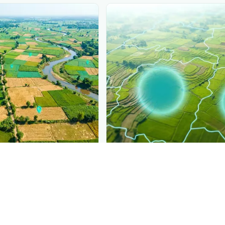
PLANTIX INTELLIGENCE
gence behind this page
Disease pressur
فسيفساء على الكسافا
is
ronomic data that powers
Plantix disease pages.
spreading, dis
Discover
→