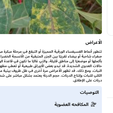
الأعراض
تتطور أنماط الفسيفساء الورقية المميزة أو التبقع في مرحلة مبكرة 
صفراء شاحبة أو بيضاء تقريبًا بين الجزر المتبقية من الأنسجة الخضر
بأكملها أو موضعيًا إلى مناطق قليلة، والتي غالبًا ما تكون في قاعدة
حالات العدوى الشديدة. قد تبدو بعض الأوراق طبيعية أو تعطي مظهر ا
النبات. ومع ذلك، قد تظهر الأعراض مرة أخرى في ظل ظروف بيئية موات
الكلي للنبات وإنتاج الدرنات. حجم الدرنة يعتمد بشكل مباشر على شدة
درنات على الإطلاق.
التوصيات
المكافحه العضوية