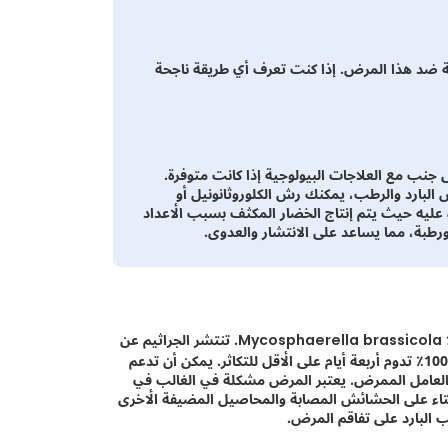
حة ضد هذا المرض. إذا كنت تعرف أي طريقة ناجحة
إلى جنب مع العلاجات البيولوجية إذا كانت متوفرة.
قس البارد والرطب، يمكنك رش الكلوروثانونيل أو
عليه حيث يتم إنتاج الخضار المكثف بسبب الأعداد
 ورطبة، مما يساعد على الانتشار والعدوى.
الضرر ناتج عن مسببات الأمراض المحمولة جواً ميكوسفارلا براسيكولا Mycosphaerella brassicola. تنتشر الجراثيم عن
طريق رذاذ الماء والرياح والأمطار. يحتاج الفطر إلى فترة رطوبة نسبية 100٪ تدوم أربعة أيام على الأقل للتكاثر. يمكن أن تدعم
ريف التربة نمو العامل الممرض. يعتبر المرض مشكلة في الغالب في
شتاء على الحشائش المصابة والمحاصيل المضيفة الأخرى
 البارد على تفاقم المرض.