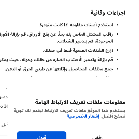
اجراءات وقائية
استخدم أصناف مقاومة إذا كانت متوفرة.
راقب المشتل الخاص بك بحثًا عن بقع الأوراق، قم بإزالة الأوراق
الموجودة، قم بتدمير الشتلات.
ازرع الشتلات الصحية فقط في حقلك.
قم بإزالة وتدمير الأعشاب الضارة من حقلك وحوله، حيث يمكن
جمع مخلفات المحاصيل وإتلافها عن طريق الحرق أو الدفن.
بدلاً من ذلك، يمكنك حرث المخلفات المصابة.
انتظر حتى تتعفن البقايا تمامًا قبل إعادة الزراعة في الحقل.
ضع في اعتبارك تناوب المحاصيل لمدة 2-3 سنوات مع محصول غير مضيف.
معلومات ملفات تعريف الارتباط الهامة
عالج البذور بالماء الساخن عند 122 درجة فهرنهايت لمدة 30 دقيقة.
يستخدم هذا الموقع ملفات تعريف الارتباط ليقدم لك تجربة
يعمل ذلك على القضاء على الفطريات التي تنقلها البذور.
تصفح أفضل.
إشعار الخصوصية
عالج كمية صغيرة من كل دفعة من البذور، واختبر الإنبات قبل م
رفض
قبول