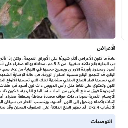
الأعراض
عادة ما تكون الأعراض أكثر شيوعًا على الأوراق القديمة، ولكن إذا تأث
في البداية بقع داكنة صغيرة، من 3-5 مم، محا
أسود ومحدود 
البقع. قد تتجمع البقع مسببة اصفرار الورقة. في حالة الإصابة الشديدة
التي يسببها فطر التبقع الحلقي مشابهة لتلك التي تسببها الأنواع البد
اللون وتحتوي على نقاط مثل رأس الدبوس ذات لون أسود في حلقات مت
الموجودة فوق سطح الأرض من النبات. أما البقع الفردية، فتكون ذات 
الأجسام الثمرية سوداء، ذات حواف محددة محاطة بمنطقة صفراء. أما 
النبات بأكمله ويتحول إلى اللون الأسود. ويتسبب الفطر في سيقان ا
الأعشاب 2،4-D. قد تظهر البقع الداكنة على الملفوف المخزن وقد تخترق بعمق.
التوصيات