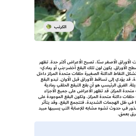
الكرنب
رت الأوراق الأصغر سنًا، تصبح الأعراض أكثر حدة. تظهر
طة بهالة صفراء على أسطح الأوراق. يكون لون تلك البقع أخضر-بني أو رمادي-
بأوردة الأوراق ويصبح حجمها في النهاية من 2-3 سم. تشكل النقاط الداكنة الصغيرة حلقات متحدة المركز داخل
، قد يؤدي إلى تساقط الأوراق قبل الأوان. تبدو البقع
يلة. الفرق الرئيسي هو أن بقع التبقع الحلقي رمادية
حدة المركز. قد تظهر الأعراض على جميع الأجزاء
حلقات داكنة متحدة المركز، وتكون البقع الموجودة على
في ظل الهجمات الشديدة، فتتجمع البقع، وقد يتأثر
لبذور في حدوث تشوه مشابه للإصابة التي يسببها مبيد