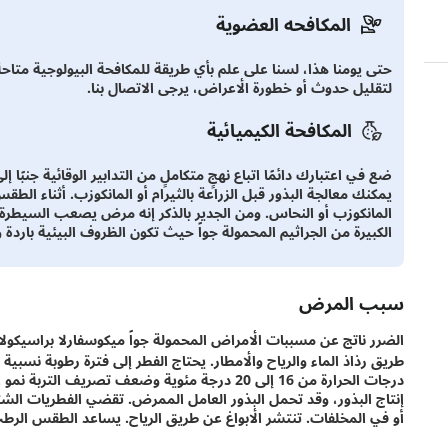
المكافحه العضوية
حتى يومنا هذا، لسنا على علم بأي طريقة للمكافحة البيولوجية متا
لتقليل حدوث أو خطورة الأعراض، يرجى الاتصال بنا.
المكافحة الكيميائية
ضع في اعتبارك دائمًا اتباع نهجٍ متكاملٍ من التدابير الوقائية جنبًا 
يمكنك معالجة البذور قبل الزراعة بالثيرام أو المانكوزب. أثناء الط
المانكوزب أو النحاس. ومن الجدير بالذكر إنه مرض يصعب السيطرة 
الكبيرة من الجراثيم المحمولة جواً حيث تكون الظروف البيئية باردة
سبب المرض
درجات الحرارة من 16 إلى 20 درجة مئوية وضعف تص
إنتاج البذور، وقد تحمل البذور العامل الممرض. تقضي الفطريات ال
أو في المخلفات. تنتشر الأبواغ عن طريق الرياح. يساعد الطقس الرطب