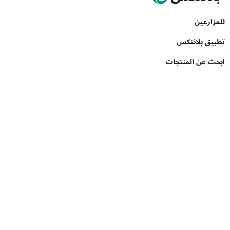
للمزارعين
تطبيق بلانتكس
ابحث عن المنتجات
للشركات
API Toolkit
Crop Insights
للشركات
Demand Creation
Book a Demo