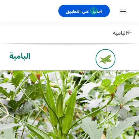
احصل على التطبيق
البامية
البامية