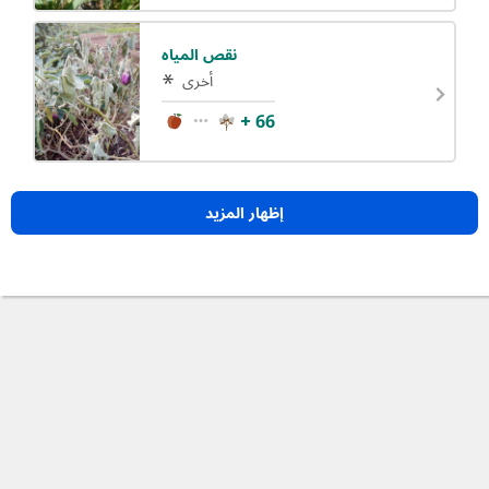
نقص المياه
أخرى
+ 66
إظهار المزيد