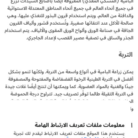
البامية (المسكي المغذي) المعروفة أيضًا بأصابع السيدات تزرع
في جميع أنحاء العالم في جميع أنحاء المناطق المعتدلة الاستوائية
والدافئة من العالم. ويتم استخدام قرون البذور للتغذي عليها، وهي
صالحة للأكل عند انتقائها صغيرة. وتُستخدم قشور وألياف القرون
الجافة في صناعة الورق وألواح الورق المقوى والألياف. يتم استخدام
الجذر والساق في تصفية عصير القصب لإعداد الجاجري.
التربة
يمكن زراعة البامية في أنواع واسعة من التربة. ولكنّها تنمو بشكل
أفضل في التربة الطينية الرخوة الفضفاضة والمفتوحة والمصفوفة
جيدًا والغنية بالمواد العضوية. كما ويمكنها أن تنتج أيضًا غلات جيدة
في التربة الثقيلة طالما توفّر تصريف جيد. تتراوح درجة الحموضة
المثلى لهذا النبات بين 6.0-6.8. أما التربة القلوية والتربة المالحة
والتربة ذات الصرف السيئ فإنها لا تناسب هذا المحصول.
المناخ
معلومات ملفات تعريف الارتباط الهامة
يستخدم هذا الموقع ملفات تعريف الارتباط ليقدم لك تجربة