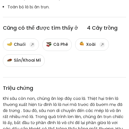
Toàn bộ lá bị ăn trọn.
Cũng có thể được tìm thấy ở
4
Cây trồng
Chuối
Cà Phê
Xoài
Sắn/Khoai Mì
Triệu chứng
Khi sâu còn non, chúng ăn lớp đáy của lá. Thiệt hại trên lá
thường xuất hiện từ đỉnh lá là nơi mà trước đó bướm mẹ đã
đẻ trứng . Sau đó, sâu non di chuyển đến các mép lá và ăn
rất nhiều mô lá. Trong quá trình lớn lên, chúng ăn trọn chiếc
lá ấy, bắt đầu từ phần đỉnh lá và chỉ để lại phần giữa lá với
các dấu cắn khoét có thể trông thấy bằng mắt thường. Hậu