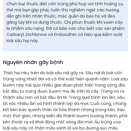
Chọn loại thuốc diệt côn trùng phù hợp với tình huống cụ
thể mà bạn gặp phải, tuân thủ nghiêm ngặt các hướng
dẫn ghi trên nhãn thuốc, mặc quần áo bảo hộ và đeo
găng tay khi sử dụng thuốc. Chỉ phun thuốc khi vườn cây
bị nhiễm sâu nặng. Đã có báo cáo cho biết các sản phẩm
Carbaryl, Dichlorvos và Endosulfan có hiệu quả kiểm soát
loài sâu hại này.
Nguyên nhân gây bệnh
Thiệt hại nêu trên do loài sâu nái gây ra. Sâu nái là loài côn
trùng vùng nhiệt đới và có thể xuất hiện quanh năm. Loài sâu
bướm này trải qua nhiều giai đoạn phát triển trong vòng đời,
bắt đầu từ trứng được bướm mẹ đẻ trên lá cây. Trứng nở ra
thành sâu non và bắt đầu ăn lá. Trong quá trình lớn lên, sâu
lột xác nhiều lần và hình thành lớp da mới. Cuối cùng, chúng
kết kén bao quanh thân rồi hóa thành nhộng trong kén. Sau
một thời gian, nhộng biến đổi thành bướm trưởng thành, phá
kén thoát ra và khởi động một vòng đời mới. Ấu trùng của
loài sâu này có thân màu xanh lá với ba đường sọc màu