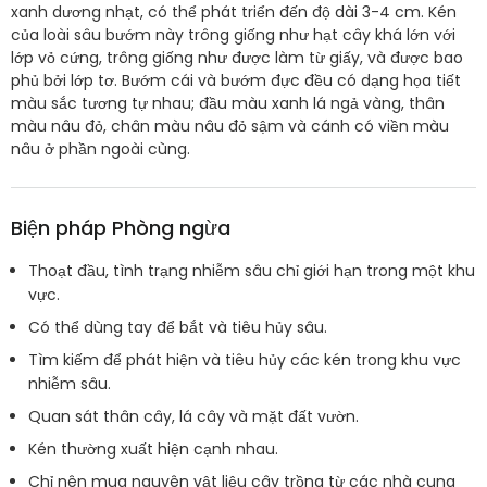
xanh dương nhạt, có thể phát triển đến độ dài 3-4 cm. Kén
của loài sâu bướm này trông giống như hạt cây khá lớn với
lớp vỏ cứng, trông giống như được làm từ giấy, và được bao
phủ bởi lớp tơ. Bướm cái và bướm đực đều có dạng họa tiết
màu sắc tương tự nhau; đầu màu xanh lá ngả vàng, thân
màu nâu đỏ, chân màu nâu đỏ sậm và cánh có viền màu
nâu ở phần ngoài cùng.
Biện pháp Phòng ngừa
Thoạt đầu, tình trạng nhiễm sâu chỉ giới hạn trong một khu
vực.
Có thể dùng tay để bắt và tiêu hủy sâu.
Tìm kiếm để phát hiện và tiêu hủy các kén trong khu vực
nhiễm sâu.
Quan sát thân cây, lá cây và mặt đất vườn.
Kén thường xuất hiện cạnh nhau.
Chỉ nên mua nguyên vật liệu cây trồng từ các nhà cung