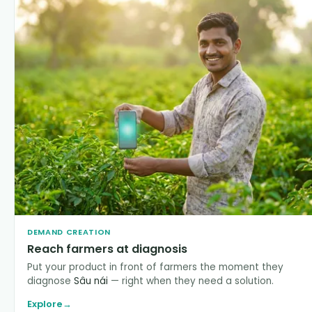
DEMAND CREATION
Reach farmers at diagnosis
Put your product in front of farmers the moment they
diagnose
Sâu nái
— right when they need a solution.
Explore
→