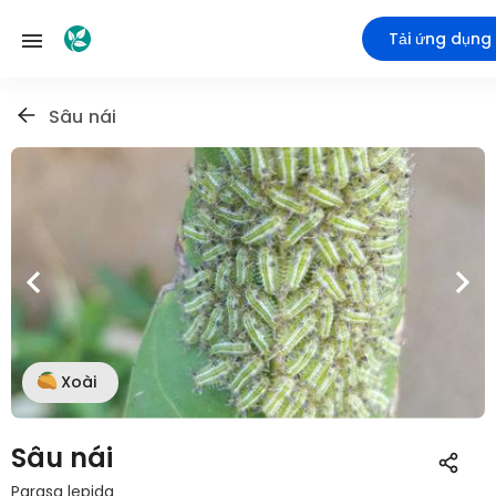
Tải ứng dụng
Sâu nái
Xoài
Sâu nái
Parasa lepida