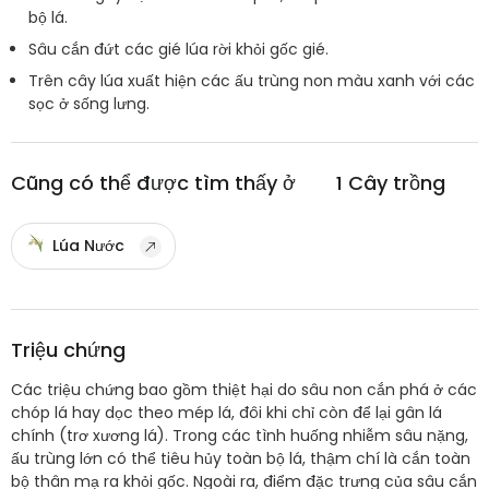
bộ lá.
Sâu cắn đứt các gié lúa rời khỏi gốc gié.
Trên cây lúa xuất hiện các ấu trùng non màu xanh với các
sọc ở sống lưng.
Cũng có thể được tìm thấy ở
1
Cây trồng
Lúa Nước
Triệu chứng
Các triệu chứng bao gồm thiệt hại do sâu non cắn phá ở các
chóp lá hay dọc theo mép lá, đôi khi chỉ còn để lại gân lá
chính (trơ xương lá). Trong các tình huống nhiễm sâu nặng,
ấu trùng lớn có thể tiêu hủy toàn bộ lá, thậm chí là cắn toàn
bộ thân mạ ra khỏi gốc. Ngoài ra, điểm đặc trưng của sâu cắn