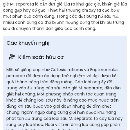
gié M. separata là cắn đứt gié lúa ra khỏi gốc gié, khiến gié lúa
cong gập hay đổ gục. Thiệt hại thường chỉ xảy ra cục bộ ở
một phần của cánh đồng. Trong các đợt bùng nổ sâu hại,
nhiều cánh đồng có thể bị ảnh hưởng đồng thời khi ấu trùng
sâu di chuyển thành đàn giữa các cánh đồng.
Các khuyến nghị
Kiểm soát hữu cơ
Một số giống ong như Cotesia ruficrus và Eupteromalus
parnarae đã được áp dụng thử nghiệm và đạt được kết
quả thành công trên đồng ruộng. Các loài ong ấy để
trứng vào ấu trùng của sâu cắn gié M. separata, dần dần
giết hại chúng. Một phương pháp canh tác quan trọng
khác để chống loài sâu này là nâng cao mực nước trên
đồng khi sâu bước vào giai đoạn nhộng để dìm chết
chúng. Ngâm ngập đồng cũng giới hạn được khả năng
phát tán ấu trùng của loài sâu M. separata từ cây lúa này
sang cây lúa khác. Nuôi vịt trên đồng lúa cũng góp phần