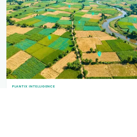
PLANTIX INTELLIGENCE
The intelligence behind this page
Explore the live agronomic data that powers Plantix disease
pages.
Discover
→