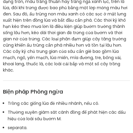
dạng tròn, màu trắng thuần hay trắng ngả xanh lục, trên lá
lúa, đôi khi trứng được bao phủ bằng một lớp mỏng màu hơi
đen. Sau đó, ấu trùng non màu xanh có các sọc ở mặt lưng
xuất hiện trên đồng lúa và bắt đầu cắn phá. Các thời kỳ khô
hạn kéo theo mưa lớn là điều kiện giúp bướm trưởng thành
sống lâu hơn, kéo dài thời gian đẻ trứng của bướm và thời
gian nở của trứng. Các loại phân đạm giúp cây tăng trưởng
cũng khiến ấu trùng cắn phá nhiều hơn và tồn tại lâu hơn.
Các cây ký chủ trung gian của sâu cắn gié bao gồm lúa
mạch, ngô, yến mạch, lúa miến, mía đường, tre, bông vải,
khoai lang, thuốc lá, các loài cải bắp và một số cây trồng
khác.
Biện pháp Phòng ngừa
Trồng các giống lúa đẻ nhiều nhánh, nếu có.
Thường xuyên giám sát cánh đồng để phát hiện các dấu
hiệu của loài sâu bướm M.
separata.