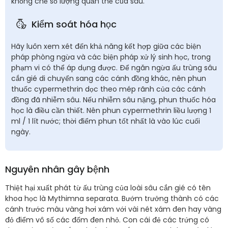
khống chế số lượng quần thể của sâu.
Kiểm soát hóa học
Hãy luôn xem xét đến khả năng kết hợp giữa các biện
pháp phòng ngừa và các biện pháp xử lý sinh học, trong
phạm vi có thể áp dụng được. Để ngăn ngừa ấu trùng sâu
cắn gié di chuyển sang các cánh đồng khác, nên phun
thuốc cypermethrin dọc theo mép rãnh của các cánh
đồng đã nhiễm sâu. Nếu nhiễm sâu nặng, phun thuốc hóa
học là điều cần thiết. Nên phun cypermethrin liều lượng 1
ml / 1 lít nước; thời điểm phun tốt nhất là vào lúc cuối
ngày.
Nguyên nhân gây bệnh
Thiệt hại xuất phát từ ấu trùng của loài sâu cắn gié có tên
khoa học là Mythimna separata. Bướm trưởng thành có các
cánh trước màu vàng hơi xám với vài nét xám đen hay vàng
đỏ điểm vô số các đốm đen nhỏ. Con cái đẻ các trứng có