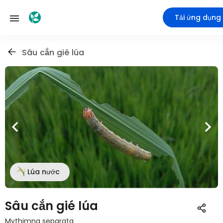
Tải ứng dụng
Sâu cắn gié lúa
Lúa nước
Sâu cắn gié lúa
Mythimna separata