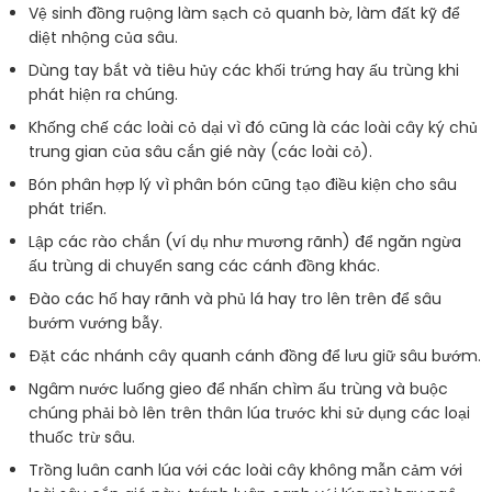
Vệ sinh đồng ruộng làm sạch cỏ quanh bờ, làm đất kỹ để
diệt nhộng của sâu.
Dùng tay bắt và tiêu hủy các khối trứng hay ấu trùng khi
phát hiện ra chúng.
Khống chế các loài cỏ dại vì đó cũng là các loài cây ký chủ
trung gian của sâu cắn gié này (các loài cỏ).
Bón phân hợp lý vì phân bón cũng tạo điều kiện cho sâu
phát triển.
Lập các rào chắn (ví dụ như mương rãnh) để ngăn ngừa
ấu trùng di chuyển sang các cánh đồng khác.
Đào các hố hay rãnh và phủ lá hay tro lên trên để sâu
bướm vướng bẫy.
Đặt các nhánh cây quanh cánh đồng để lưu giữ sâu bướm.
Ngâm nước luống gieo để nhấn chìm ấu trùng và buộc
chúng phải bò lên trên thân lúa trước khi sử dụng các loại
thuốc trừ sâu.
Trồng luân canh lúa với các loài cây không mẫn cảm với