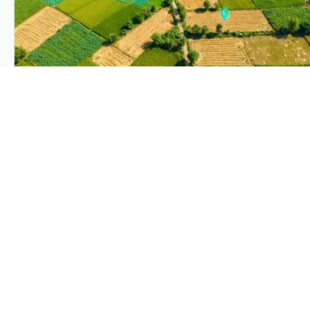
PLANTIX INTELLIGENCE
The intelligence behind this page
Explore the live agronomic data that powers Plantix disease
pages.
Discover
→