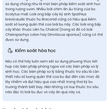
sử dụng chúng như là một biện pháp kiểm soát sinh học
trong ruộng vườn. Nhiều loài chim ăn ấu trùng của bọ
Scolytus mali. Loài ong bắp cày ký sinh Spathius
brevicaudis thuộc họ Braconid cũng có hiệu quả kiểm
soát số lượng quần thể của loài bọ này. Các loài ong bắp
cày khác thuộc Liên họ Chalcid (trong số đó có loài
Cheiropachys colon hay Dinotiscus aponius) cũng có thể
được sử dụng.
Kiểm soát hóa học
Nếu có thể hãy luôn xem xét sử dụng phương thức kết
hợp các biện pháp phòng ngừa với các biện pháp xử lý
sinh học. Các biện pháp xử lý bằng thuốc trừ sâu là cần
thiết nếu số lượng quần thể của bọ đạt đến các mức độ
lây nhiễm và đạt hiệu quả cao nhất trong thời kỳ bọ
trưởng thành biết bay. Hiện không có loại thuốc trừ sâu
nào đặc trị loài bọ đục vỏ cây ăn quả này cả.