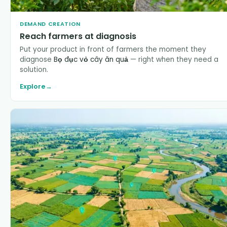
DEMAND CREATION
Reach farmers at diagnosis
Put your product in front of farmers the moment they
diagnose
Bọ đục vỏ cây ăn quả
— right when they need a
solution.
Explore
→