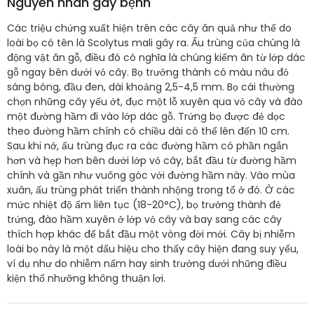
Nguyên nhân gây bệnh
Các triệu chứng xuất hiện trên các cây ăn quả như thế do
loài bọ có tên là Scolytus mali gây ra. Ấu trùng của chúng là
động vật ăn gỗ, điều đó có nghĩa là chúng kiếm ăn từ lớp dác
gỗ ngay bên dưới vỏ cây. Bọ trưởng thành có màu nâu đỏ
sáng bóng, đầu đen, dài khoảng 2,5-4,5 mm. Bọ cái thường
chọn những cây yếu ớt, đục một lỗ xuyên qua vỏ cây và đào
một đường hầm đi vào lớp dác gỗ. Trứng bọ được đẻ dọc
theo đường hầm chính có chiều dài có thể lên đến 10 cm.
Sau khi nở, ấu trùng đục ra các đường hầm có phần ngắn
hơn và hẹp hơn bên dưới lớp vỏ cây, bắt đầu từ đường hầm
chính và gần như vuông góc với đường hầm này. Vào mùa
xuân, ấu trùng phát triển thành nhộng trong tổ ở đó. Ở các
mức nhiệt độ ấm liên tục (18-20°C), bọ trưởng thành đẻ
trứng, đào hầm xuyên ở lớp vỏ cây và bay sang các cây
thích hợp khác để bắt đầu một vòng đời mới. Cây bị nhiễm
loài bọ này là một dấu hiệu cho thấy cây hiện đang suy yếu,
ví dụ như do nhiễm nấm hay sinh trưởng dưới những điều
kiện thổ nhưỡng không thuận lợi.