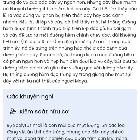
trứng do vỏ của các cây ấy ngon hơn. Những cây khỏe mạnh
có khuynh hướng ít bị nhiễm loài bọ này. Có thể tìm thấy các
lỗ ra vào cùng với phân bọ trên thân cây hay các cành
nhánh. Nếu lột đi lớp vỏ cây, có thể thấy một hệ thống đường
hầm được hình thành trực tiếp trên lớp dác gỗ. Bọ cái gặm
vỏ cây để tạo ra một đường hầm chính chạy dọc, dài khoảng
5-6 cm (tối đa là 10 cm) và rộng khoảng 2 mm. Trong quá
trình ấy, nó đẻ trứng trên những hốc nhỏ ở các cạnh của
đường hầm này. Sau khi nở, ấu trùng đục ra các đường hầm
có phần ngắn hơn và hẹp hơn bên dưới lớp vỏ cây, bắt đầu từ
đường hầm chính và gần như vuông góc với đường hầm ấy.
Hệ thống đường hầm đặc trưng ấy trông giống như một sợi
dây với nhiều nút thắt của người Maya.
Các khuyến nghị
Kiểm soát hữu cơ
Bọ Scolytus mali là con mồi của một lượng lớn các loài
động vật ăn thịt côn trùng, nhưng cho đến nay chỉ có
một vài công trình nghiên cứu quan tâm đến khả năng