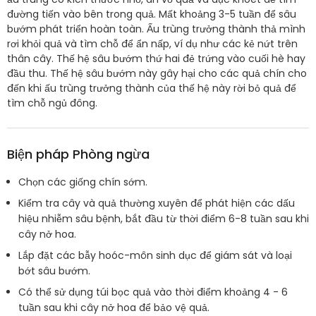
đường tiến vào bên trong quả. Mất khoảng 3-5 tuần để sâu
bướm phát triển hoàn toàn. Ấu trùng trưởng thành thả mình
rơi khỏi quả và tìm chỗ để ẩn nấp, ví dụ như các kẻ nứt trên
thân cây. Thế hệ sâu bướm thứ hai đẻ trứng vào cuối hè hay
đầu thu. Thế hệ sâu bướm này gây hại cho các quả chín cho
đến khi ấu trùng trưởng thành của thế hệ này rời bỏ quả để
tìm chỗ ngủ đông.
Biện pháp Phòng ngừa
Chọn các giống chín sớm.
Kiểm tra cây và quả thường xuyên để phát hiện các dấu
hiệu nhiễm sâu bệnh, bắt đầu từ thời điểm 6-8 tuần sau khi
cây nở hoa.
Lắp đặt các bẫy hoóc-môn sinh dục để giám sát và loại
bớt sâu bướm.
Có thể sử dụng túi bọc quả vào thời điểm khoảng 4 - 6
tuần sau khi cây nở hoa để bảo vệ quả.