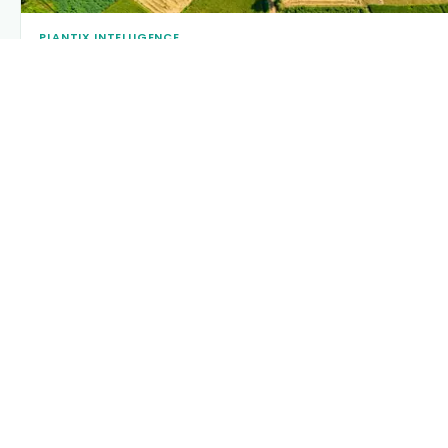
PLANTIX INTELLIGENCE
The intelligence behind this page
Explore the live agronomic data that powers Plantix disease
pages.
Discover
→