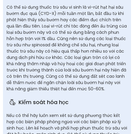
Có thể sử dụng thuốc trừ sâu vi sinh là vi-rút hạt hại sâu
bướm đục quả (CYD-X) mỗi tuần một lần, bắt đầu từ khi
phát hiện thấy sâu bướm hay các điểm đục chích trên
quả lần đầu tiên. Loại vi-rút chỉ tác động đến ấu trùng của
loại sâu bướm này và có thể sử dụng bằng cách phun
hỗn hợp trộn với 1% dầu. Cũng nên sử dụng các loại thuốc
trừ sâu như spinosad để khống chế sâu hại, nhưng loại
thuốc trử sâu này có hiệu quả thấp hơn nhiều so với các
dung dịch phi hữu cơ khác. Các loại giun tròn có lợi có
khả năng thâm nhập và hủy hoại các giai đoạn phát triển
trước khi trưởng thành của loài sâu bướm hại này hiện đã
có trên thị trường. Cũng có thể sử dụng đất sét cao lanh
dễ thấm nước để ngăn chận loài sâu bướm hại này với
khả năng giảm thiểu thiệt hại đến mức 50-60%.
Kiểm soát hóa học
Nếu có thể hãy luôn xem xét sử dụng phương thức kết
hợp các biện pháp phòng ngừa với các biện pháp xử lý
sinh học. Lên kế hoạch và phối hợp phun thuốc trừ sâu với