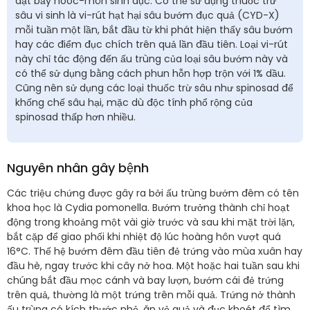
đặt bẫy hoóc-môn sinh dục. Có thể sử dụng thuốc trừ
sâu vi sinh là vi-rút hạt hại sâu bướm đục quả (CYD-X)
mỗi tuần một lần, bắt đầu từ khi phát hiện thấy sâu bướm
hay các điểm đục chích trên quả lần đầu tiên. Loại vi-rút
này chỉ tác động đến ấu trùng của loại sâu bướm này và
có thể sử dụng bằng cách phun hỗn hợp trộn với 1% dầu.
Cũng nên sử dụng các loại thuốc trừ sâu như spinosad để
khống chế sâu hại, mặc dù độc tính phổ rộng của
spinosad thấp hơn nhiều.
Nguyên nhân gây bệnh
Các triệu chứng được gây ra bởi ấu trùng bướm đêm có tên
khoa học là Cydia pomonella. Bướm trưởng thành chỉ hoạt
động trong khoảng một vài giờ trước và sau khi mặt trời lặn,
bắt cặp để giao phối khi nhiệt độ lúc hoàng hôn vượt quá
16°C. Thế hệ bướm đêm đầu tiên đẻ trứng vào mùa xuân hay
đầu hè, ngay trước khi cây nở hoa. Một hoặc hai tuần sau khi
chúng bắt đầu mọc cánh và bay lượn, bướm cái đẻ trứng
trên quả, thường là một trứng trên mỗi quả. Trứng nở thành
ấu trùng có kích thước nhỏ, ăn vỏ quả và đục khoét để tìm