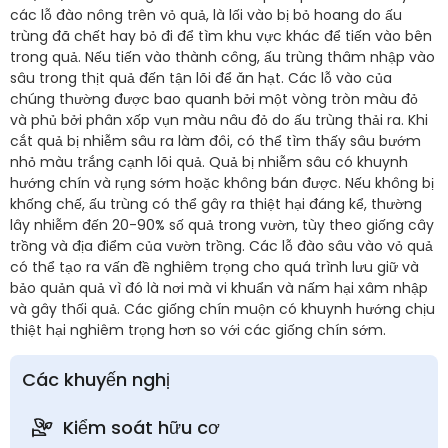
các lỗ đào nông trên vỏ quả, là lối vào bị bỏ hoang do ấu
trùng đã chết hay bỏ đi để tìm khu vực khác để tiến vào bên
trong quả. Nếu tiến vào thành công, ấu trùng thâm nhập vào
sâu trong thịt quả đến tận lõi để ăn hạt. Các lỗ vào của
chúng thường được bao quanh bởi một vòng tròn màu đỏ
và phủ bởi phân xốp vụn màu nâu đỏ do ấu trùng thải ra. Khi
cắt quả bị nhiễm sâu ra làm đôi, có thể tìm thấy sâu bướm
nhỏ màu trắng cạnh lõi quả. Quả bị nhiễm sâu có khuynh
hướng chín và rụng sớm hoặc không bán được. Nếu không bị
khống chế, ấu trùng có thể gây ra thiệt hại đáng kể, thường
lây nhiễm đến 20-90% số quả trong vườn, tùy theo giống cây
trồng và địa điểm của vườn trồng. Các lỗ đào sâu vào vỏ quả
có thể tạo ra vấn đề nghiêm trọng cho quá trình lưu giữ và
bảo quản quả vì đó là nơi mà vi khuẩn và nấm hại xâm nhập
và gây thối quả. Các giống chín muộn có khuynh hướng chịu
thiệt hại nghiêm trọng hơn so với các giống chín sớm.
Các khuyến nghị
Kiểm soát hữu cơ