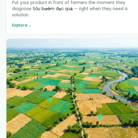
Put your product in front of farmers the moment they
diagnose
Sâu bướm đục quả
— right when they need a
solution.
Explore
→