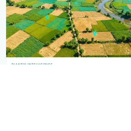
PLANTIX INTELLIGENCE
The intelligence behind this page
Explore the live agronomic data that powers Plantix disease
pages.
Discover
→