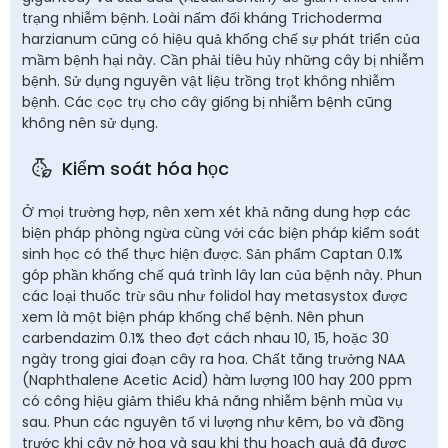
trạng nhiễm bệnh. Loài nấm đối kháng Trichoderma
harzianum cũng có hiệu quả khống chế sự phát triển của
mầm bệnh hại này. Cần phải tiêu hủy những cây bị nhiễm
bệnh. Sử dụng nguyên vật liệu trồng trọt không nhiễm
bệnh. Các cọc trụ cho cây giống bị nhiễm bệnh cũng
không nên sử dụng.
Kiểm soát hóa học
Ở mọi trường hợp, nên xem xét khả năng dung hợp các
biện pháp phòng ngừa cùng với các biện pháp kiểm soát
sinh học có thể thực hiện được. Sản phẩm Captan 0.1%
góp phần khống chế quá trình lây lan của bệnh này. Phun
các loại thuốc trừ sâu như folidol hay metasystox được
xem là một biện pháp khống chế bệnh. Nên phun
carbendazim 0.1% theo đợt cách nhau 10, 15, hoặc 30
ngày trong giai đoạn cây ra hoa. Chất tăng trưởng NAA
(Naphthalene Acetic Acid) hàm lượng 100 hay 200 ppm
có công hiệu giảm thiểu khả năng nhiễm bệnh mùa vụ
sau. Phun các nguyên tố vi lượng như kẽm, bo và đồng
trước khi cây nở hoa và sau khi thu hoạch quả đã được