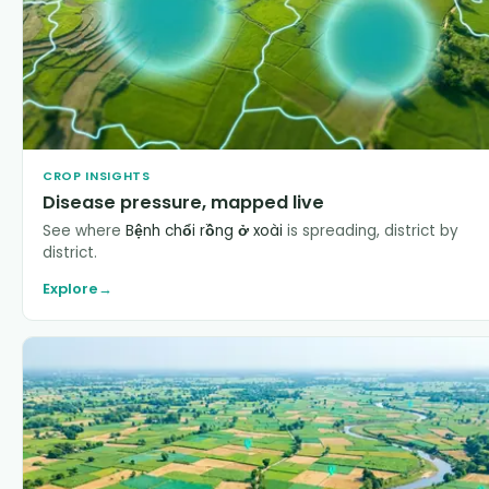
CROP INSIGHTS
Disease pressure, mapped live
See where
Bệnh chổi rồng ở xoài
is spreading, district by
district.
Explore
→