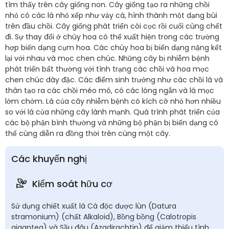
tìm thấy trên cây giống non. Cây giống tạo ra những chồi
nhỏ có các lá nhỏ xếp như vảy cá, hình thành một dạng búi
trên đầu chồi. Cây giống phát triển còi cọc rồi cuối cùng chết
đi. Sự thay đổi ở chùy hoa có thể xuất hiện trong các trường
hợp biến dạng cụm hoa. Các chùy hoa bị biến dạng nặng kết
lại với nhau và mọc chen chúc. Những cây bị nhiễm bệnh
phát triển bất thường với tình trạng các chồi và hoa mọc
chen chúc dày đặc. Các điểm sinh trưởng như các chồi lá và
thân tạo ra các chồi méo mó, có các lóng ngắn và lá mọc
lởm chởm. Lá của cây nhiễm bệnh có kích cỡ nhỏ hơn nhiều
so với lá của những cây lành mạnh. Quá trình phát triển của
các bộ phận bình thường và những bộ phận bị biến dạng có
thể cùng diễn ra đồng thời trên cùng một cây.
Các khuyến nghị
Kiểm soát hữu cơ
Sử dụng chiết xuất lá Cà độc dược lùn (Datura
stramonium) (chất Alkaloid), Bồng bồng (Calotropis
gigantea) và Sầu đâu (Azadirachtin) để giảm thiểu tình