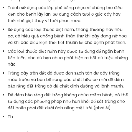
Tránh sử dụng các lớp phủ bằng nhựa vì chúng tạo điều
kiện cho bệnh lây lan, Sử dụng cách tưới ở gốc cây hay
tưới nhỏ giọt thay vì tưới phun mưa.
Sử dụng các loại thuốc diệt nấm, thông thường hay hữu
cơ, có hiệu quả chống bệnh thán thư khi cây đang nở hoa
và khi các điều kiện thời tiết thuận lợi cho bệnh phát triển.
Các loại thuốc diệt nấm này được sử dụng để ngăn bệnh
tiến triển, cho dù bạn chưa phát hiện ra bất cứ triệu chứng
nào.
Trồng cây trên đất đã được dọn sạch tàn dư cây trồng
mùa trước và bón bổ sung các chất hữu cơ mới để đảm
bảo rằng đất trồng có đủ chất dinh dưỡng và lành mạnh.
Để đảm bảo rằng đất trồng không chứa mầm bệnh, có thể
sử dụng các phương pháp như hun khói để sát trùng cho
đất hoặc phơi đất dưới ánh nắng mặt trời (phơi ải).
Thường xuyên dọn sạch cỏ dại trong vườn trồng.