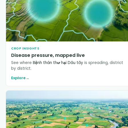
CROP INSIGHTS
Disease pressure, mapped live
See where
Bệnh thán thư hại Dâu tây
is spreading, district
by district.
Explore
→