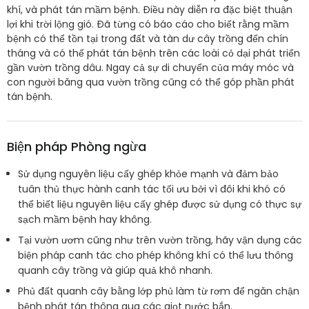
khí, và phát tán mầm bệnh. Điều này diễn ra đặc biệt thuận
lợi khi trời lộng gió. Đã từng có báo cáo cho biết rằng mầm
bệnh có thể tồn tại trong đất và tàn dư cây trồng đến chín
tháng và có thể phát tán bệnh trên các loài cỏ dại phát triển
gần vườn trồng dâu. Ngay cả sự di chuyển của máy móc và
con người băng qua vườn trồng cũng có thể góp phần phát
tán bệnh.
Biện pháp Phòng ngừa
Sử dụng nguyên liệu cấy ghép khỏe mạnh và đảm bảo
tuân thủ thực hành canh tác tối ưu bởi vì đôi khi khó có
thể biết liệu nguyên liệu cấy ghép được sử dụng có thực sự
sạch mầm bệnh hay không.
Tại vườn ươm cũng như trên vườn trồng, hãy vận dụng các
biện pháp canh tác cho phép không khí có thể lưu thông
quanh cây trồng và giúp quả khô nhanh.
Phủ đất quanh cây bằng lớp phủ làm từ rơm để ngăn chận
bệnh phát tán thông qua các giọt nước bắn.