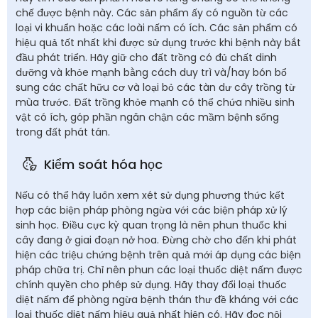
chế được bệnh này. Các sản phẩm ấy có nguồn từ các
loại vi khuẩn hoặc các loài nấm có ích. Các sản phẩm có
hiệu quả tốt nhất khi được sử dụng trước khi bệnh này bắt
đầu phát triển. Hãy giữ cho đất trồng có đủ chất dinh
dưỡng và khỏe mạnh bằng cách duy trì và/hay bón bổ
sung các chất hữu cơ và loại bỏ các tàn dư cây trồng từ
mùa trước. Đất trồng khỏe mạnh có thể chứa nhiều sinh
vật có ích, góp phần ngăn chận các mầm bệnh sống
trong đất phát tán.
Kiểm soát hóa học
Nếu có thể hãy luôn xem xét sử dụng phương thức kết
hợp các biện pháp phòng ngừa với các biện pháp xử lý
sinh học. Điều cực kỳ quan trọng là nên phun thuốc khi
cây đang ở giai đoạn nở hoa. Đừng chờ cho đến khi phát
hiện các triệu chứng bệnh trên quả mới áp dụng các biện
pháp chữa trị. Chỉ nên phun các loại thuốc diệt nấm được
chính quyền cho phép sử dụng. Hãy thay đổi loại thuốc
diệt nấm để phòng ngừa bệnh thán thư đề kháng với các
loại thuốc diệt nấm hiệu quả nhất hiện có. Hãy đọc nội