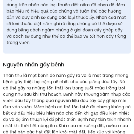
dung trên nhãn các loại thuốc diệt nấm đã chọn để đảm
bảo hiểu rõ hiệu quả của chúng và tuân thủ các hướng
dẫn và quy định sử dụng các loại thuốc ấy. Nhãn của một
số loại thuốc diệt nấm ghi rõ rằng chúng có thể được sử
dụng bằng cách ngâm nhúng ở giai đoạn cấy ghép cây
và cách sử dụng như thế có thể bảo vệ tốt hơn cây trồng
trong vườn.
Nguyên nhân gây bệnh
Thán thư là một bệnh do nấm gây ra và là một trong những
bệnh gây thiệt hại nặng nề nhất cho các giống dâu tây. Nó
có thể gây ra những tổn thất lớn trong suốt mùa trồng trọt
cũng như sau khi thu hoạch. Bệnh này thường xâm nhập các
vườn dâu tây thông qua nguyên liệu dâu tây cấy ghép mới
đưa vào vườn. Mầm bệnh có thể tồn tại ở đó nhưng không có
bất cứ dấu hiệu biểu hiện nào cho đến khi gặp điều kiện nhiệt
độ và độ ẩm thuận lợi để phát triển. Bệnh này tiến triển nhanh
nhất khi thời tiết nóng ẩm. Khi mưa rơi xuống đất, nước mưa
có thể bắn các hạt đất lên khỏi mặt đất, tiếp xúc với không