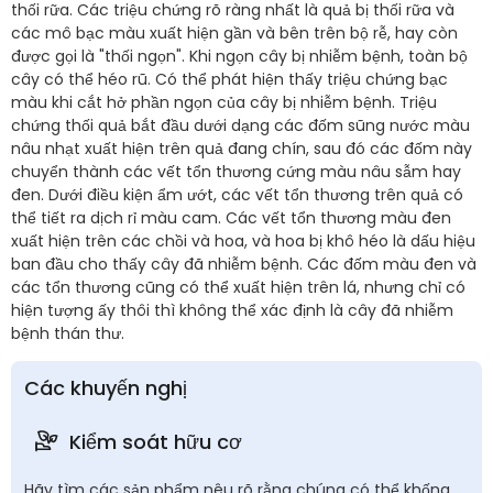
thối rữa. Các triệu chứng rõ ràng nhất là quả bị thối rữa và
các mô bạc màu xuất hiện gần và bên trên bộ rễ, hay còn
được gọi là "thối ngọn". Khi ngọn cây bị nhiễm bệnh, toàn bộ
cây có thể héo rũ. Có thể phát hiện thấy triệu chứng bạc
màu khi cắt hở phần ngọn của cây bị nhiễm bệnh. Triệu
chứng thối quả bắt đầu dưới dạng các đốm sũng nước màu
nâu nhạt xuất hiện trên quả đang chín, sau đó các đốm này
chuyển thành các vết tổn thương cứng màu nâu sẫm hay
đen. Dưới điều kiện ẩm ướt, các vết tổn thương trên quả có
thể tiết ra dịch rỉ màu cam. Các vết tổn thương màu đen
xuất hiện trên các chồi và hoa, và hoa bị khô héo là dấu hiệu
ban đầu cho thấy cây đã nhiễm bệnh. Các đốm màu đen và
các tổn thương cũng có thể xuất hiện trên lá, nhưng chỉ có
hiện tượng ấy thôi thì không thể xác định là cây đã nhiễm
bệnh thán thư.
Các khuyến nghị
Kiểm soát hữu cơ
Hãy tìm các sản phẩm nêu rõ rằng chúng có thể khống