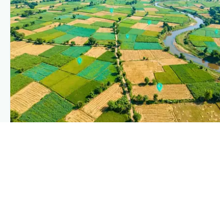
PLANTIX INTELLIGENCE
The intelligence behind this page
Explore the live agronomic data that powers Plantix disease
pages.
Discover
→