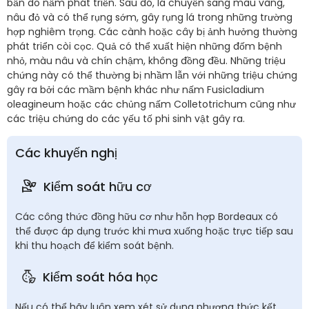
bẩn do nấm phát triển. Sau đó, lá chuyển sang màu vàng,
nâu đỏ và có thể rụng sớm, gây rụng lá trong những trường
hợp nghiêm trọng. Các cành hoặc cây bị ảnh hưởng thường
phát triển còi cọc. Quả có thể xuất hiện những đốm bệnh
nhỏ, màu nâu và chín chậm, không đồng đều. Những triệu
chứng này có thể thường bị nhầm lẫn với những triệu chứng
gây ra bởi các mầm bệnh khác như nấm Fusicladium
oleagineum hoặc các chủng nấm Colletotrichum cũng như
các triệu chứng do các yếu tố phi sinh vật gây ra.
Các khuyến nghị
Kiểm soát hữu cơ
Các công thức đồng hữu cơ như hỗn hợp Bordeaux có
thể được áp dụng trước khi mưa xuống hoặc trực tiếp sau
khi thu hoạch để kiểm soát bệnh.
Kiểm soát hóa học
Nếu có thể hãy luôn xem xét sử dụng phương thức kết