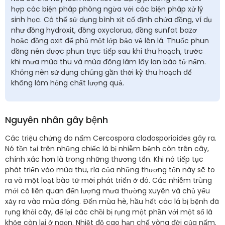
hợp các biện pháp phòng ngừa với các biện pháp xử lý
sinh học. Có thể sử dụng bình xịt cố định chứa đồng, ví dụ
như đồng hydroxit, đồng oxyclorua, đồng sunfat bazơ
hoặc đồng oxit để phủ một lớp bảo vệ lên lá. Thuốc phun
đồng nên được phun trực tiếp sau khi thu hoạch, trước
khi mưa mùa thu và mùa đông làm lây lan bào tử nấm.
Không nên sử dụng chúng gần thời kỳ thu hoạch để
không làm hỏng chất lượng quả.
Nguyên nhân gây bệnh
Các triệu chứng do nấm Cercospora cladosporioides gây ra.
Nó tồn tại trên những chiếc lá bị nhiễm bệnh còn trên cây,
chính xác hơn là trong những thương tổn. Khi nó tiếp tục
phát triển vào mùa thu, rìa của những thương tổn này sẽ to
ra và một loạt bào tử mới phát triển ở đó. Các nhiễm trùng
mới có liên quan đến lượng mưa thường xuyên và chủ yếu
xảy ra vào mùa đông. Đến mùa hè, hầu hết các lá bị bệnh đã
rụng khỏi cây, để lại các chồi bị rụng một phần với một số lá
khỏe còn lại ở ngọn. Nhiệt độ cao hạn chế vòng đời của nấm.