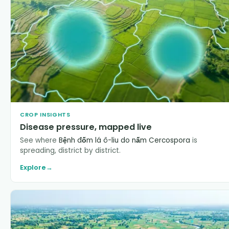
CROP INSIGHTS
Disease pressure, mapped live
See where
Bệnh đốm lá ô-liu do nấm Cercospora
is
spreading, district by district.
Explore
→