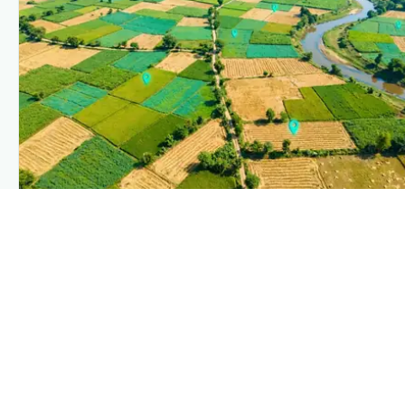
PLANTIX INTELLIGENCE
The intelligence behind this page
Explore the live agronomic data that powers Plantix disease
pages.
Discover
→