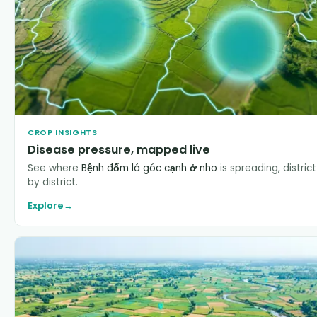
CROP INSIGHTS
Disease pressure, mapped live
See where
Bệnh đốm lá góc cạnh ở nho
is spreading, district
by district.
Explore
→