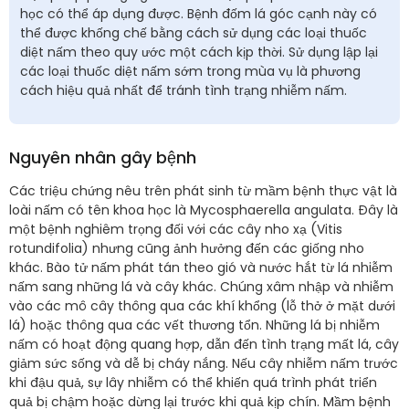
học có thể áp dụng được. Bệnh đốm lá góc cạnh này có
thể được khống chế bằng cách sử dụng các loại thuốc
diệt nấm theo quy ước một cách kịp thời. Sử dụng lập lại
các loại thuốc diệt nấm sớm trong mùa vụ là phương
cách hiệu quả nhất để tránh tình trạng nhiễm nấm.
Nguyên nhân gây bệnh
Các triệu chứng nêu trên phát sinh từ mầm bệnh thực vật là
loài nấm có tên khoa học là Mycosphaerella angulata. Đây là
một bệnh nghiêm trọng đối với các cây nho xạ (Vitis
rotundifolia) nhưng cũng ảnh hưởng đến các giống nho
khác. Bào tử nấm phát tán theo gió và nước hắt từ lá nhiễm
nấm sang những lá và cây khác. Chúng xâm nhập và nhiễm
vào các mô cây thông qua các khí khổng (lỗ thở ở mặt dưới
lá) hoặc thông qua các vết thương tổn. Những lá bị nhiễm
nấm có hoạt động quang hợp, dẫn đến tình trạng mất lá, cây
giảm sức sống và dễ bị cháy nắng. Nếu cây nhiễm nấm trước
khi đậu quả, sự lây nhiễm có thể khiến quá trình phát triển
quả bị chậm hoặc dừng lại trước khi quả kịp chín. Mầm bệnh