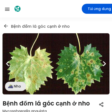
Tải ứng dụng
Bệnh đốm lá góc cạnh ở nho
Nho
Bệnh đốm lá góc cạnh ở nho
Mycosphaerella angulata