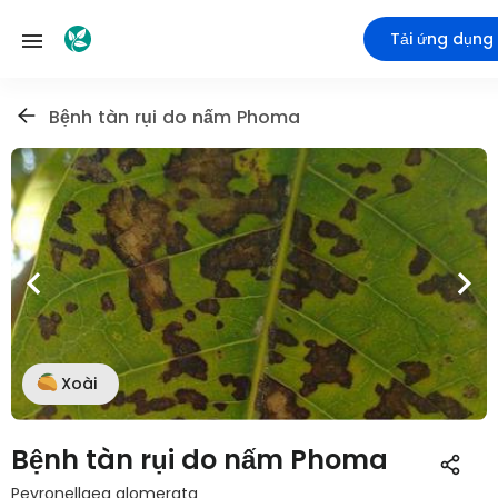
Tải ứng dụng
Bệnh tàn rụi do nấm Phoma
Xoài
Bệnh tàn rụi do nấm Phoma
Peyronellaea glomerata