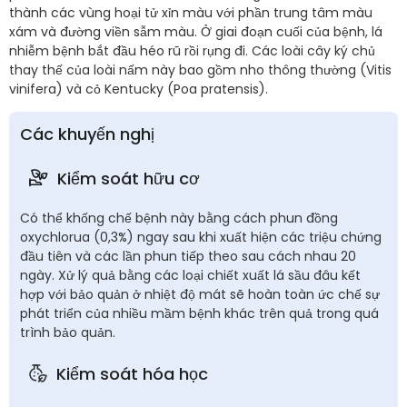
thành các vùng hoại tử xỉn màu với phần trung tâm màu
xám và đường viền sẫm màu. Ở giai đoạn cuối của bệnh, lá
nhiễm bệnh bắt đầu héo rũ rồi rụng đi. Các loài cây ký chủ
thay thế của loài nấm này bao gồm nho thông thường (Vitis
vinifera) và cỏ Kentucky (Poa pratensis).
Các khuyến nghị
Kiểm soát hữu cơ
Có thể khống chế bệnh này bằng cách phun đồng
oxychlorua (0,3%) ngay sau khi xuất hiện các triệu chứng
đầu tiên và các lần phun tiếp theo sau cách nhau 20
ngày. Xử lý quả bằng các loại chiết xuất lá sầu đâu kết
hợp với bảo quản ở nhiệt độ mát sẽ hoàn toàn ức chế sự
phát triển của nhiều mầm bệnh khác trên quả trong quá
trình bảo quản.
Kiểm soát hóa học