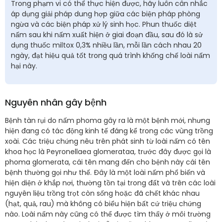
Trong phạm vi có thể thực hiện được, hãy luôn cân nhắc
áp dụng giải pháp dung hợp giữa các biện pháp phòng
ngừa và các biện pháp xử lý sinh học. Phun thuốc diệt
nấm sau khi nấm xuất hiện ở giai đoạn đầu, sau đó là sử
dụng thuốc miltox 0,3% nhiều lần, mỗi lần cách nhau 20
ngày, đạt hiệu quả tốt trong quá trình khống chế loài nấm
hại này.
Nguyên nhân gây bệnh
Bệnh tàn rụi do nấm phoma gây ra là một bệnh mới, nhưng
hiện đang có tác động kinh tế đáng kể trong các vùng trồng
xoài. Các triệu chứng nêu trên phát sinh từ loài nấm có tên
khoa học là Peyronellaea glomerataa, trước đây được gọi là
phoma glomerata, cái tên mang đến cho bệnh này cái tên
bệnh thường gọi như thế. Đây là một loài nấm phổ biến và
hiện diện ở khắp nơi, thường tồn tại trong đất và trên các loài
nguyên liệu trồng trọt còn sống hoặc đã chết khác nhau
(hạt, quả, rau) mà không có biểu hiện bất cứ triệu chứng
nào. Loài nấm này cũng có thể được tìm thấy ở môi trường