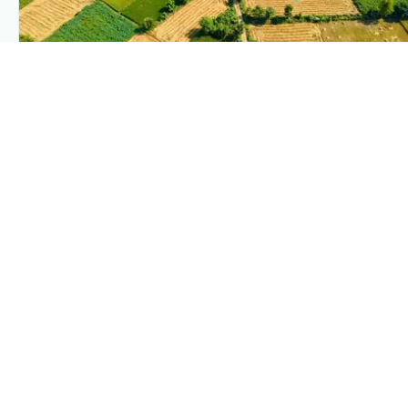
PLANTIX INTELLIGENCE
The intelligence behind this page
Explore the live agronomic data that powers Plantix disease
pages.
Discover
→