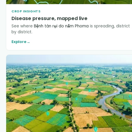
CROP INSIGHTS
Disease pressure, mapped live
See where
Bệnh tàn rụi do nấm Phoma
is spreading, district
by district.
Explore
→