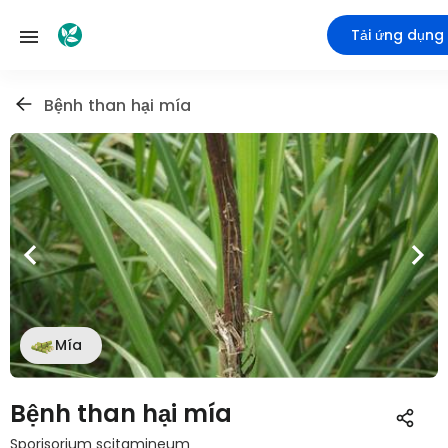
Tải ứng dụng
Bệnh than hại mía
Mía
Bệnh than hại mía
Sporisorium scitamineum