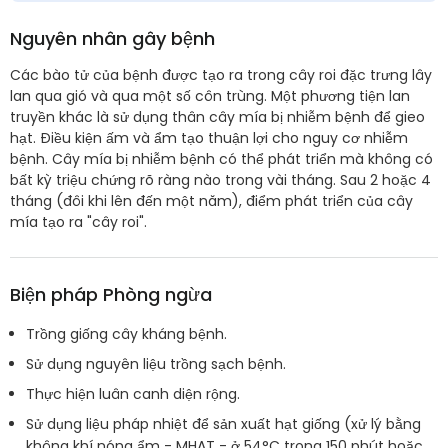
Nguyên nhân gây bệnh
Các bào tử của bệnh được tạo ra trong cây roi đặc trưng lây
lan qua gió và qua một số côn trùng. Một phương tiện lan
truyền khác là sử dụng thân cây mía bị nhiễm bệnh để gieo
hạt. Điều kiện ấm và ẩm tạo thuận lợi cho nguy cơ nhiễm
bệnh. Cây mía bị nhiễm bệnh có thể phát triển mà không có
bất kỳ triệu chứng rõ ràng nào trong vài tháng. Sau 2 hoặc 4
tháng (đôi khi lên đến một năm), điểm phát triển của cây
mía tạo ra "cây roi".
Biện pháp Phòng ngừa
Trồng giống cây kháng bệnh.
Sử dụng nguyên liệu trồng sạch bệnh.
Thực hiện luân canh diện rộng.
Sử dụng liệu pháp nhiệt để sản xuất hạt giống (xử lý bằng
không khí nóng ẩm - MHAT - ở 54°C trong 150 phút hoặc