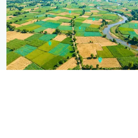
PLANTIX INTELLIGENCE
The intelligence behind this page
Explore the live agronomic data that powers Plantix disease
pages.
Discover
→