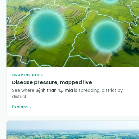
CROP INSIGHTS
Disease pressure, mapped live
See where
Bệnh than hại mía
is spreading, district by
district.
Explore
→