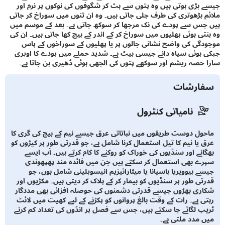
بڑی ہوتی ہیں وہ پتوں سے ہٹ کر شگوفوں کی نوکوں پر نرم اور
 بڑھوتری کی طرف چلی جاتی ہیں۔ وہ ان تنوں میں سوراخ کر جاتی
س سے پودے کی نک مرجھا کر سوکھ جاتی ہے۔ بعد کے موسم میں
تی ہوئی پھلیوں میں سوراخ کر کے اندر کے بیج کھا جاتی ہیں۔ ان کی
گی کی واضح نشانی جالوں پر یا پھلیوں کے سوراخوں کے پاس
ہوئی سیاہ دانے جیسی بیٹ ہے۔ شدید حملے میں پودے کا اوپری
حصہ ریشم اور سوکھے پتوں کی الجھی ہوئی ڈھیری بن جاتا ہے۔
ارشات
نامیاتی کنٹرول
ول دوست طریقوں میں نباتاتی عرق جیسے نیم کے بیج کی گری کا
 یا نیم کا تیل استعمال کرنا شامل ہے، جو قدرتی طور پر کیڑوں کو
انے اور سنڈیوں کی خوراک کو روکنے کا کام کرتے ہیں۔ آپ ایسے
ے بھی استعمال کر سکتے ہیں جن میں فائدہ مند پھپھوندی
ے بیوویریا باسیانا یا میٹارائیزیم انیسوپلیئی شامل ہوں، جو
تی طور پر سنڈیوں کو بیمار کر کے ہلاک کر دیتی ہیں۔ مکڑیوں اور
ری بھڑوں جیسے قدرتی دشمنوں کی حوصلہ افزائی بھی مددگار
ی ہے۔ رات کے وقت بالغ پروانوں کو پکڑنے کے لیے کھیت میں لائٹ
پ لگائے جا سکتے ہیں، جس سے فصل پر انڈوں کی تعداد کم کرنے
 مدد ملتی ہے۔