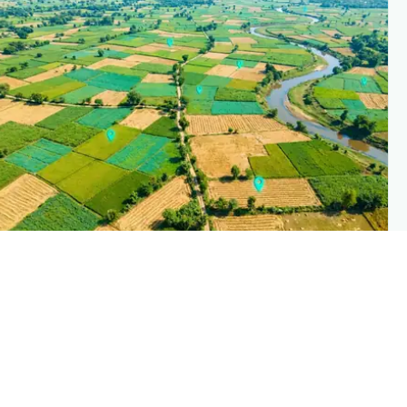
PLANTIX INTELLIGENC
The intelligence behind this pag
Explore the live agronomic data that powers Planti
disease pages
Discove
→