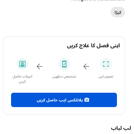
کیڑا
اپنی فصل کا علاج کریں
تصویر لیں
تشخیص دیکھیں
ادویات حاصل
کریں
پلانٹکس ایپ حاصل کریں
باب