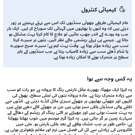
کیمیائی کنٹرول
 کیمیائی طریقے چھوٹی سنڈیوں تک اس سے پہلے پہنچنے پر زور
ے ہیں کہ وہ تنوں یا پھلیوں میں گہرائی تک سوراخ کر لیں۔ ایک بار
وہ پودے کے اندر چھپ جائیں تو علاج کا کام کرنا بہت مشکل ہو
ا ہے۔ جیسے ہی پہلے ریشمی جالے نظر آئیں، پتوں پر سپرے کرنا
سے زیادہ مؤثر ہوتا ہے۔ وقت بہت اہم ہے؛ سپرے صبح سویرے
شام ڈھلے سب سے زیادہ کامیاب رہتا ہے جب سنڈیوں کے باہر
 پر متحرک ہونے کا امکان زیادہ ہوتا ہے۔
س وجہ سے ہوا
ڑا ایک چھوٹا، بھورے مائل نارنجی رنگ کا پروانہ ہے جو رات کو سب
ادہ متحرک رہتا ہے۔ مادہ پروانہ پتوں کی نچلی سطح، پھول کی
 اور چھوٹی پھلیوں پر چھوٹے سبزی مائل انڈے دیتی ہے۔ انڈوں سے
 والی سنڈیاں ہلکی سبز ہوتی ہیں جن پر چھوٹے کالے دھبے ہوتے ہیں۔
ت چست ہوتی ہیں اور چھیڑنے پر الٹی رینگ کر ریشم کے دھاگے کے
 زمین پر گر جاتی ہیں۔ یہ کیڑا گرم موسم میں خوب پھلتا پھولتا
اص طور پر جب خشک وقفے کے بعد ہلکی بارش ہو۔ مٹی میں
وجن کی زیادتی سے تل کی فصل میں نرم اور ملائم بڑھوتری ہوتی ہے،