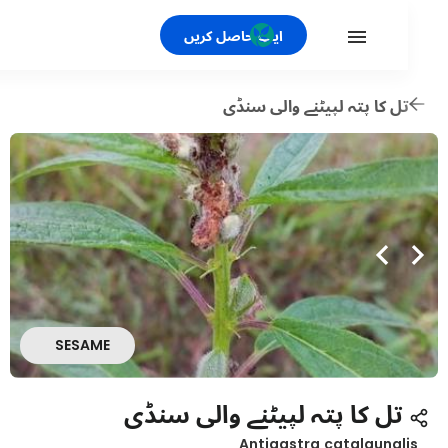
ایپ حاصل کریں
ل کا پتہ لپیٹنے والی سنڈی
SESAME
تل کا پتہ لپیٹنے والی سنڈی
Antigastra catalaunal