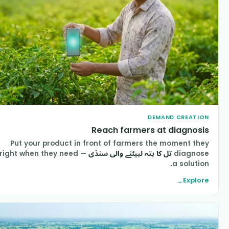
DEMAND CREATIO
Reach farmers at diagnosi
Put your product in front of farmers the moment the
diagnos
تل کا پتہ لپیٹنے والی سنڈی
— right when they need
a solution
Explor
→