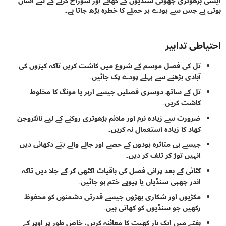
بڑھوتری چھوٹی سنڈیوں کے کھانے اور سوراخ کرنے کے لیے آسان
ہے جس سے پودے پر حملے کا خطرہ بڑھ جاتا ہے۔
اطی تدابیر
تل کی فصل موسم کے شروع میں کاشت کریں تاکہ کیڑوں کی
آبادی بڑھنے سے پہلے پودے پک جائیں۔
تل کے ساتھ دوسری فصلیں جیسے ارہر یا مونگ کا مخلوط
کاشت کریں۔
ضرورت سے زیادہ نرم اور ملائم بڑھوتری روکنے کے لیے نائٹروجن
کھاد کا زیادہ استعمال نہ کریں۔
جیسے ہی متاثرہ پودوں کے حصے اور جالے والے پتے دکھائی دیں
انہیں توڑ کر تلف کر دیں۔
کٹائی کے بعد پرانی فصل کی باقیات اکٹھی کر کے جلا دیں تاکہ
اندر چھپی سنڈیاں یا پیوپے ختم ہو جائیں۔
مکڑیوں اور شکاری بھڑوں جیسے قدرتی دشمنوں کو محفوظ
رکھیں جو سنڈیوں کو کھاتی ہیں۔
ہفتے میں ایک بار کھیت کا معائنہ کریں، خاص طور پر اوپر کے