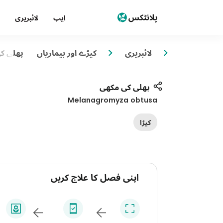
ایپ
لائبریری
لائبریری
کیڑے اور بیماریاں
پھلی ک
پھلی کی مکھی
Melanagromyza obtusa
کیڑا
اپنی فصل کا علاج کریں