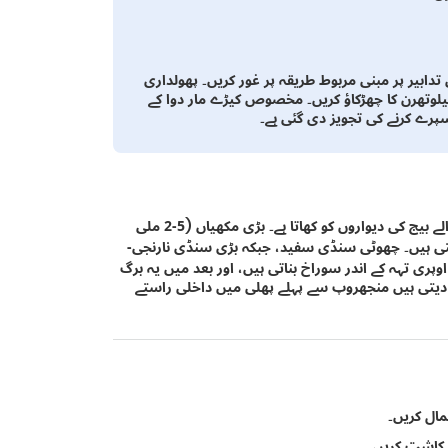
دابیر پر مبنی مربوط طریقہ پر غور کریں۔ پھولداری
بڈا سیھیلوتھرن کا چھڑکاؤ کریں۔ مخصوص کیڑے مار دوا کے
پرے کرنے کی تجویز دی گئی ہے۔
نقصان میلینیگرومیزا اوبٹوسا کے کیڑے سے ہوتا ہے، جو نشوونما پانے والے بیج کی دیواروں کو کھاتا ہے۔ بڑی مکھیاں (5-2 ملی
دیتی ہیں۔ چھوٹی سنڈی سفید، جبکہ بڑی سنڈی نارنجی-
وپری تہہ کے اندر سوراخ بناتی ہیں، اور بعد میں یہ برگ
دیتی ہیں منجھروپ سے پہلے پھلی میں داخلی راستے
ال کریں۔
 کاشت کریں۔