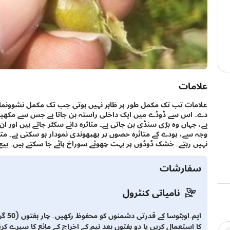
علامات
علامات تب تک مکمل طور پر ظاہر نہیں ہوتی جب تک مکمل نشوونما پا
دے۔ اس سے ڈوڈے میں ایک داخلی راستہ بن جاتا ہے جس سے مکھیاں ا
ہے، جہاں وہ بڑی سنڈی بن جاتی ہے۔ متاثرہ دانے سکٹر جاتے ہیں اور ان
وجہ سے، پودے کے متاثرہ حصوں پر پھپھوندی نمودار ہو سکتی ہے۔ متا
نہیں رہتے۔ خشک ڈوڈوں پر بہت چھوٹے سوراخ پائے جا سکتے ہیں۔ بیج سک
سفارشات
نامیاتی کنٹرول
ایم۔ا
کا استعمال کریں یا دو ہفتوں بعد نیم کے اخراج کے مائع کا سپرے کری