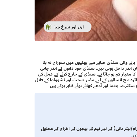
ارہر اور سرخ چنا
نے والی سنڈی چبانے سے پھلیوں میں سوراخ نہ بنا
ندر داخل ہوتی ہیں۔ سنڈی خود دانوں کے اندر جاتی
 کا معیار کم ہو جاتا ہے۔ سنڈی کے خارج کرنے کے عمل کی
ثرہ بیج انسانوں کے لیے مضر صحت اور نشوونما کے قابل
ٹرے، بدنما اور آدھے کھائے ہوئے ظاہر ہوتے ہیں۔
وبٹوسا کے قدرتی دشمنوں کو محفوظ رکھیں۔ چار ہفتوں (50 گرام/لیٹر پانی) کے لیے نیم کے بیجوں کے اخراج کے محلول
ں۔