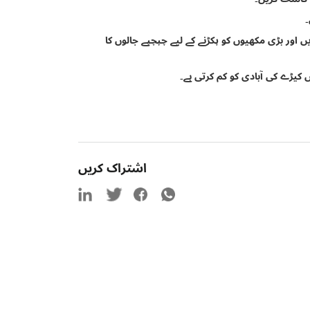
ں اور بڑی مکھیوں کو پکڑنے کے لیے چپچپے جالوں کا
یڑے کی آبادی کو کم کرتی ہے۔
اشتراک کریں