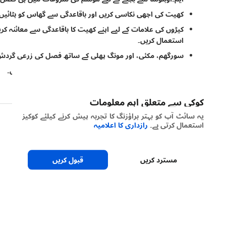
کھیت کی اچھی نکاسی کریں اور باقاعدگی سے گھاس کو ہٹائیں۔
کیڑوں کی علامات کے لیے اپنے کھیت کا باقاعدگی سے معائنہ کری
استعمال کریں۔
سورگھم، مکئی، اور مونگ پھلی کے ساتھ فصل کی زرعی گردش ک
نان ہوسٹ فصلوں کے ساتھ فصل کی زرعی گردش کروائیں۔
ایک جیسی فصل کو ایک ہی جگہ لگانے سے گریز کریں۔
کوکی سے متعلق اہم معلومات
یہ سائٹ آپ کو بہتر براؤزنگ کا تجربہ پیش کرنے کیلئے کوکیز
استعمال کرتی ہے۔
رازداری کا اعلامیہ
مسترد کریں
قبول کریں