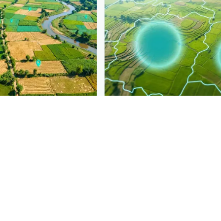
PLANTIX INTELLIGENCE
gence behind this page
Disease pressur
ی مکھی
is spreading, district
ronomic data that powers
Plantix disease pages.
Discover
→