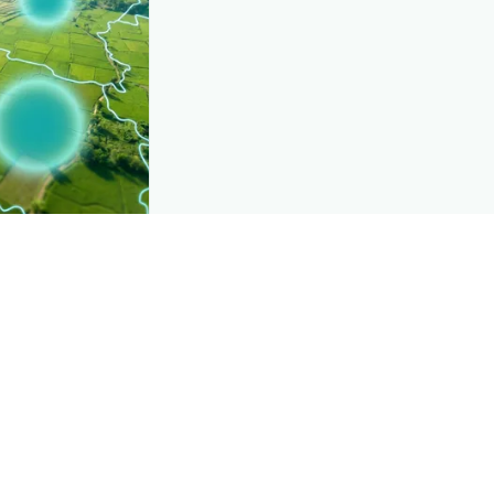
CROP INSIGHTS
e, mapped live
See where
پھلی ک
by district.
Explore
→