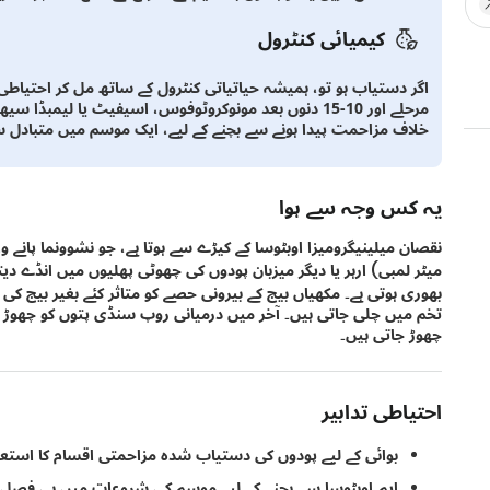
کیمیائی کنٹرول
اگر دستیاب ہو تو، ہمیشہ حیاتیاتی کنٹرول کے ساتھ مل کر احتیاطی ت
مرحلے اور 10-15 دنوں بعد مونوکروٹوفوس، اسیفیٹ یا لیم
خلاف مزاحمت پیدا ہونے سے بچنے کے لیے، ایک موسم میں متبادل س
یہ کس وجہ سے ہوا
میٹر لمبی) ارہر یا دیگر میزبان پودوں کی چھوٹی پھلیوں میں انڈے 
بھوری ہوتی ہے۔ مکھیاں بیج کے بیرونی حصے کو متاثر کئے بغیر بیج کی ا
تخم میں چلی جاتی ہیں۔ آخر میں درمیانی روپ سنڈی پتوں کو چھوڑ 
چھوڑ جاتی ہیں۔
احتیاطی تدابیر
بوائی کے لیے پودوں کی دستیاب شدہ مزاحمتی اقسام کا استعم
ایم۔اوبٹوسا سے بچنے کے لیے موسم کی شروعات میں ہی فصل