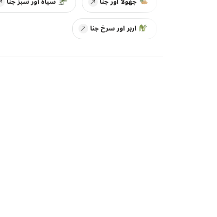
چھولا اور چنا
سیاہ اور سبز چنا
ارہر اور سرخ چنا