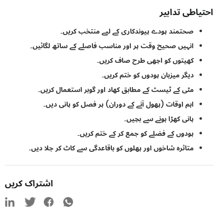
اطی تدابیر
صحتمند پودے پیوندکاری کے لیے منتخب کریں۔
انہیں صحیح وقت پر اور مناسب فاصلے کے ساتھ لگائیں۔
کھیتوں کو اچھی طرح صاف کریں۔
دیگر میزبان پودوں کو ختم کریں۔
مٹی کے ٹیسٹ کے مطابق کھاد اور گوبر استعمال کریں۔
اہم اوقات (پھول آنے کے دوران) پر فصل کو پانی دیں۔
پانی کھڑا ہونے سے بچیں۔
پودوں کے فضلے کو جمع کر کے ختم کریں۔
متاثرہ شاخوں اور پھلوں کو باقاعدگی سے کاٹ کر جلا دیں۔
اشتراک کریں