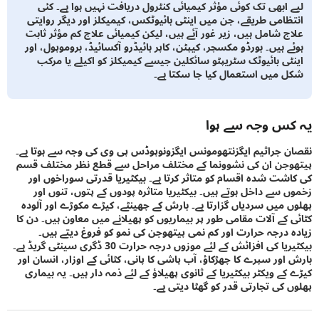
 ابھی تک کوئی مؤثر کیمیائی کنٹرول دریافت نہیں ہوا ہے۔ کئی
ظامی طریقے، جن میں اینٹی بائیوٹکس، کیمیکلز اور دیگر روایتی
ج شامل ہیں، زیر غور آئے ہیں، لیکن کیمیائی علاج کم مؤثر ثابت
ے ہیں۔ بورڈو مکسچر، کیپٹن، کاپر ہائیڈرو آکسائیڈ، بروموپول، اور
ٹی بائیوٹک سٹریپٹو سائکلین جیسے کیمیکلز کو اکیلے یا مرکب
 میں استعمال کیا جا سکتا ہے۔
س وجہ سے ہوا
 جراثیم ایگزنتھومونس ایگزونوپوڈس پی وی کی وجہ سے ہوتا ہے۔
جن ان کی نشوونما کے مختلف مراحل سے قطع نظر مختلف قسم
شت شدہ اقسام کو متاثر کرتا ہے۔ بیکٹیریا قدرتی سوراخوں اور
 سے داخل ہوتے ہیں۔ بیکٹیریا متاثرہ پودوں کے پتوں، تنوں اور
 میں سردیاں گزارتا ہے۔ بارش کے چھینٹے، کیڑے مکوڑے اور آلودہ
 کے آلات مقامی طور پر بیماریوں کو پھیلانے میں معاون ہیں۔ دن کا
 درجہ حرارت اور کم نمی پیتھوجن کی نمو کو فروغ دیتے ہیں۔
بیکٹیریا کی افزائش کے لئے موزوں درجہ حرارت 30 ڈگری سینٹی گریڈ ہے۔
اور سپرے کا چھڑکاؤ، آب پاشی کا پانی، کٹائی کے اوزار، انسان اور
ے ویکٹر بیکٹیریا کے ثانوی پھیلاؤ کے لئے ذمہ دار ہیں۔ یہ بیماری
 کی تجارتی قدر کو گھٹا دیتی ہے۔