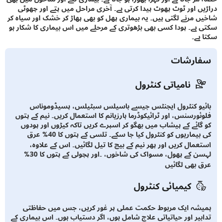
ں اور ٹوٹ پھوٹ پیدا کرتی ہے۔ آخری مراحل میں پتے اور چھوٹی
 مرنے لگتی ہیں۔ یہ بیماری پھل کو بھی پھاڑ کر خشک اور سیاہ کر
ہے۔ پودا کسی بھی بڑھوتری کے مرحلے میں اس بیماری کا شکار ہو
ہے۔
ارشات
نامیاتی کنٹرول
یو کنٹرول ایجنٹس جیسے باسیلس سبٹیلس، پسیڈوموناس
ئورسنس، اور ٹرائیکوڈرما ہارزیانم کا استعمال کریں۔ نیم کے پتوں
گائے کے پیشاب میں بھگو کر اسپرے کریں تاکہ کیڑوں اور پودوں
کی بیماریوں کو کنٹرول کیا جا سکے۔ تلسی کے پتوں کا 40% عرق
عمال کریں اور پھر نیم کے بیج کا تیل لگائیں۔ اس کے علاوہ،
لہسن کے پھول، مسواک کی شاخوں، ۔اور پچولی کے پتوں کا 30%
 بھی لگائیں
کیمیائی کنٹرول
شہ ایک مربوط حکمت عملی پر غور کریں، جس میں حفاظتی
بیر اور حیاتیاتی علاج شامل ہوں، اگر دستیاب ہوں۔ اس بیماری کے