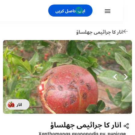
ایپ حاصل کریں
نار کا جراثیمی جھلساؤ
انار
انار کا جراثیمی جھلساؤ
Xanthomonas axonopodis pv. punic