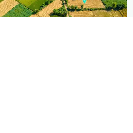
PLANTIX INTELLIGENC
The intelligence behind this pag
Explore the live agronomic data that powers Planti
disease pages
Discove
→