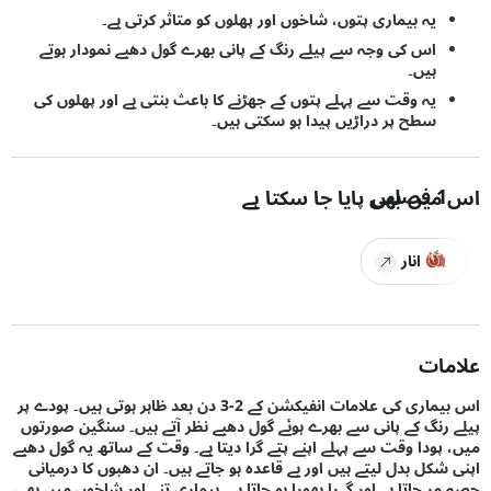
یہ بیماری پتوں، شاخوں اور پھلوں کو متاثر کرتی ہے۔
اس کی وجہ سے پیلے رنگ کے پانی بھرے گول دھبے نمودار ہوتے
ہیں۔
یہ وقت سے پہلے پتوں کے جھڑنے کا باعث بنتی ہے اور پھلوں کی
سطح پر دراڑیں پیدا ہو سکتی ہیں۔
1
فصلیں
یں بھی پایا جا سکتا ہے
انار
ات
اس بیماری کی علامات انفیکشن کے 2-3 دن بعد ظاہر ہوتی ہیں۔ پودے پر
رنگ کے پانی سے بھرے ہوئے گول دھبے نظر آتے ہیں۔ سنگین صورتوں
پودا وقت سے پہلے اپنے پتے گرا دیتا ہے۔ وقت کے ساتھ یہ گول دھبے
شکل بدل لیتے ہیں اور بے قاعدہ ہو جاتے ہیں۔ ان دھبوں کا درمیانی
ر جاتا ہے اور گہرا بھورا ہو جاتا ہے۔ بیماری تنے اور شاخوں میں بھی