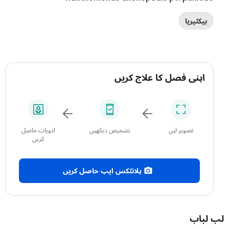
بیکٹیریا
اپنی فصل کا علاج کریں
تصویر لیں
تشخیص دیکھیں
ادویات حاصل
کریں
پلانٹکس ایپ حاصل کریں
باب