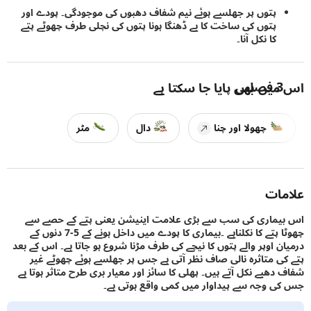
پتوں پر جھلسے ہوئے نیم شفاف دھبوں کی موجودگی۔ پودے اور
پتوں کی ساخت کا بے ڈھنگا ہونا پتوں کی نچلی طرف چھوٹے پتے
کا نکل آنا۔
3
فصلیں
یں بھی پایا جا سکتا ہے
چھولا اور چنا
دال
مٹر
ات
ماری کی سب سے بڑی علامت اینیشن یعنی پتے کے حصے سے
چھوٹا پتے کا نکلناہے ۔بیماری کا پودے میں داخل ہونے کے 5-7 دنوں کے
ن اوپر والے پتوں کا نیچے کی طرف مڑنا شروع ہو جاتا ہے۔ اس کے بعد
ی متاثرہ نالی صاف نظر آتی ہے جس پر جھلسے ہوئے چھوٹے غیر
دھبے نکل آتے ہیں۔ پھلی کا سائز اور معیار بری طرح متاثر ہوتا ہے
 وجہ سے پیداوار میں کمی واقع ہوتی ہے۔