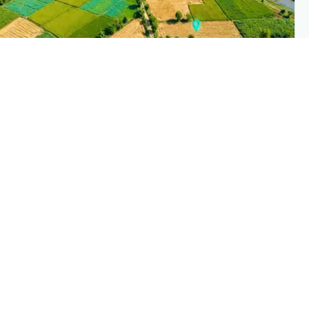
PLANTIX INTELLIGENC
The intelligence behind this pag
Explore the live agronomic data that powers Planti
disease pages
Discove
→