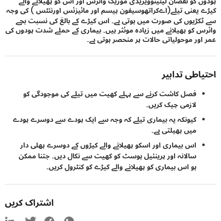
 کو نقصان لیٹیئوویریڈی موزیک وائرس اور اس کو پھیلانے والے
یعنی تیلے(اےکراتھوسیفون پیسم اور مائیزئس اورنئٹس ) کی وجہ
ڑیوں کی صورت میں ہوتی ہے۔ اس کیڑے کے بالغ کی نسبت بچے
 کو پھیلانے میں زیادہ موئثر ہیں۔ بیماری کے حملے شدت پودوں کی
ور موحولیاتی حالات پر منحصر ہوتی ہے۔
اطی تدابیر
فصل کاشت کرنے سے پہلے کھیت میں تیلے کی موجودگی کو
لازمی چیک کریں۔
کیونکہ یہ بیماری تیلے کہ وجہ سے ایک پودے سے دوسرے پودے
میں پھیلتی ہے۔
اس بیماری اور اسکو پھیلانے والے کیڑوں کے دوسرے پھلی دار
سالانہ اور پرینئیل ہوسٹ کو کھیت سے نکال دیں۔ جتنا ممکن
ہو اس بیماری کو پھیلانے والے کیڑے کو کنٹرول کریں۔
اشتراک کریں