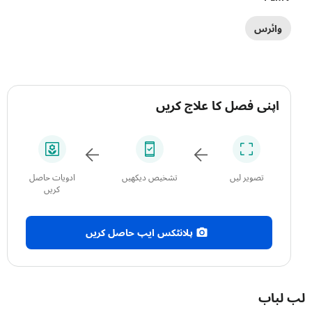
وائرس
اپنی فصل کا علاج کریں
تصویر لیں
تشخیص دیکھیں
ادویات حاصل
کریں
پلانٹکس ایپ حاصل کریں
باب