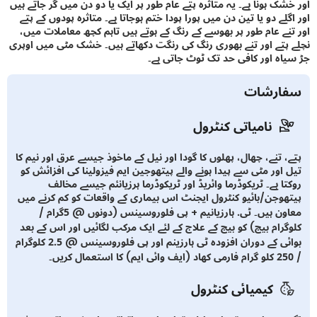
شک ہونا ہے۔ یہ متاثرہ پتے عام طور پر ایک یا دو دن میں گر جاتے ہیں
لے دو یا تین دن میں پورا پودا ختم ہوجاتا ہے۔ متاثرہ پودوں کے پتے
نے عام طور پر بھوسے کے رنگ کے ہوتے ہیں تاہم کچھ معاملات میں،
پتے اور تنے بھوری رنگ کی رنگت دکھاتے ہیں۔ خشک مٹی میں اوپری
اہ اور کافی حد تک ٹوٹ جاتی ہے۔
ارشات
نامیاتی کنٹرول
، تنے، چھال، پھلوں کا گودا اور نیل کے ماخوذ جیسے عرق اور نیم کا
 اور مٹی سے پیدا ہونے والے پیتھوجین ایم فیزولینا کی افزائش کو
ا ہے۔ ٹریکوڈرما وائریڈ اور ٹریکوڈرما ہرزیانئم جیسے مخالف
ھوجن/بائیو کنٹرول ایجنٹ اس بیماری کے واقعات کو کم کرنے میں
معاون ہیں۔ ٹی. ہارزیانیم + پی فلوروسینس (دونوں @ 5گرام /
گرام بیج) کو بیج کے علاج کے لئے ایک مرکب لگائیں اور اس کے بعد
بوائی کے دوران افزودہ ٹی ہارزینم اور پی فلوروسینس @ 2.5 کلوگرام
کیمیائی کنٹرول