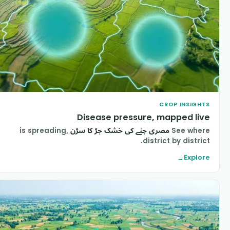
CROP INSIGHT
Disease pressure, mapped liv
See wher
مصری چنے کی خشک جڑ کا سڑن
is spreading,
district by district
Explor
→