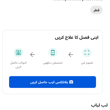
فطر
اپنی فصل کا علاج کریں
تصویر لیں
تشخیص دیکھیں
ادویات حاصل
کریں
پلانٹکس ایپ حاصل کریں
باب