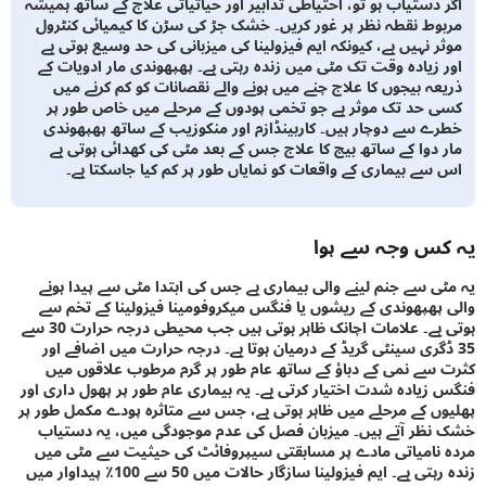
 دستیاب ہو تو، احتیاطی تدابیر اور حیاتیاتی علاج کے ساتھ ہمیشہ
وط نقطہ نظر پر غور کریں۔ خشک جڑ کی سڑن کا کیمیائی کنٹرول
ر نہیں ہے، کیونکہ ایم فیزولینا کی میزبانی کی حد وسیع ہوتی ہے
 زیادہ وقت تک مٹی میں زندہ رہتی ہے۔ پھپھوندی مار ادویات کے
عہ بیجوں کا علاج چنے میں ہونے والے نقصانات کو کم کرنے میں
 حد تک موثر ہے جو تخمی پودوں کے مرحلے میں خاص طور پر
ے سے دوچار ہیں۔ کاربینڈازم اور منکوزیب کے ساتھ پھپھوندی
 دوا کے ساتھ بیج کا علاج جس کے بعد مٹی کی کھدائی ہوتی ہے
سے بیماری کے واقعات کو نمایاں طور پر کم کیا جاسکتا ہے۔
س وجہ سے ہوا
ی سے جنم لینے والی بیماری ہے جس کی ابتدا مٹی سے پیدا ہونے
پھپھوندی کے ریشوں یا فنگس میکروفومینا فیزولینا کے تخم سے
ہوتی ہے۔ علامات اچانک ظاہر ہوتی ہیں جب محیطی درجہ حرارت 30 سے
ڈگری سینٹی گریڈ کے درمیان ہوتا ہے۔ درجہ حرارت میں اضافے اور
سے نمی کے دباؤ کے ساتھ عام طور پر گرم مرطوب علاقوں میں
زیادہ شدت اختیار کرتی ہے۔ یہ بیماری عام طور پر پھول داری اور
ں کے مرحلے میں ظاہر ہوتی ہے، جس سے متاثرہ پودے مکمل طور پر
ظر آتے ہیں۔ میزبان فصل کی عدم موجودگی میں، یہ دستیاب
نامیاتی مادے پر مسابقتی سیپروفائٹ کی حیثیت سے مٹی میں
زندہ رہتی ہے۔ ایم فیزولینا سازگار حالات میں 50 سے 100٪ پیداوار میں