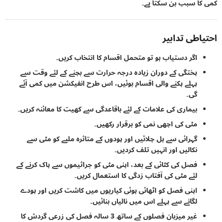
ا سبب بن سکتا ہے۔
اطی تدابیر
اگر دستیاب ہو تو متحمل اقسام کا انتخاب کریں۔
پختگی کے دوران زیادہ درجہ حرارت سے بچنے کے لئے وقت سے
پہلے پکنے والی اقسام بوئیں، اس طرح انفیکشن میں کمی آئے
گی۔
بیماری کی علامات کے لئے باقاعدگی سے کھیت کا معائنہ کریں۔
مٹی کی اچھی نمی کو برقرار رکھیں۔
گہرائی سے ہل چلائیں اور پودوں کے متاثرہ ملبے کو مٹی سے
نکالیں اور انہیں تلف کردیں۔
فصل کی کٹائی کے بعد، اپنی مٹی کو جراثیموں سے پاک کرنے کے
لئے مٹی کی آفتاب زدگی کا استعمال کریں۔
اپنی فصل کو اٹھائی ہوئی کیاریوں میں کاشت کریں اور پودے
لگانے سے پہلے اس میں نالیاں بنائیں۔
غیر میزبان فصلوں کے ساتھ 3 سالہ فصل کی زرعی گردش کا