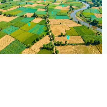
PLANTIX INTELLIGENC
The intelligence behind this pag
Explore the live agronomic data that powers Planti
disease pages
Discove
→