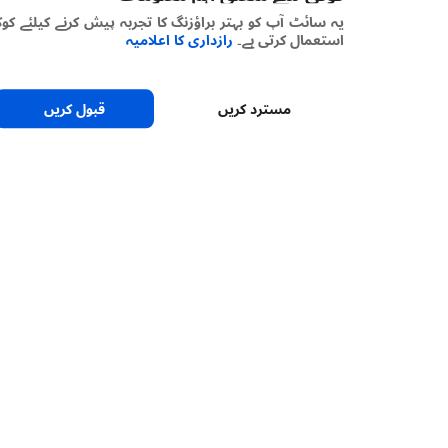
یہ سائٹ آپ کو بہتر براؤزنگ کا تجربہ پیش کرنے کیلئے کوکیز
استعمال کرتی ہے۔
رازداری کا اعلامیہ
مسترد کریں
قبول کریں