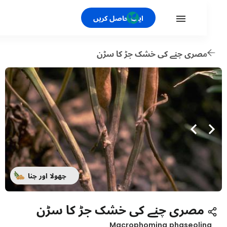
ایپ حاصل کریں
صری چنے کی خشک جڑ کا سڑن
چھولا اور چنا
مصری چنے کی خشک جڑ کا سڑن
Macrophomina phaseoli