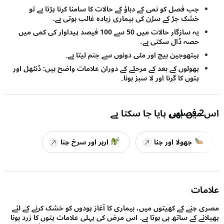
جب فصل کو نمی کے دباؤ کے حالات کا سامنا کرنا پڑتا ہے تو
خشک جڑ کے سڑن کی بیماری زیادہ غالب ہوتی ہے۔
یہ سازگار حالات میں 50 سے 100 فیصد پیداوار کی کمی میں
حصہ ڈال سکتی ہے۔
پیتھوجین بیج اور مٹی دونوں سے جنم لیتا ہے۔
پھولوں کے بعد کے مرحلے کے دوران علامات واضح ہیں: ڈنٹھل اور
پتوں کا گرنا اور لا سبز ہونا۔
2
فصلیں
یں بھی پایا جا سکتا ہے
چھولا اور چنا
ارہر اور سرخ چنا
ات
چنے کے کھیتوں میں، بیماری کا آغاز پودوں کو خشک کرنے کے لئے
نے کے ساتھ ہی ہوتا ہے۔ اس مرض کی پہلی علامات پتوں کا زرد ہونا