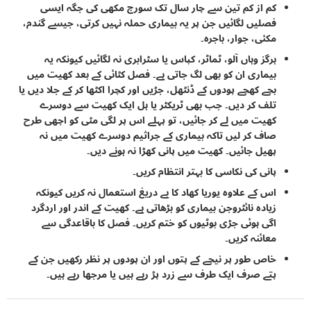
کم از کم تین سے چار سال تک سورج مکھی کی جگہ ایسی
فصلیں لگائیں جن پر یہ بیماری حملہ نہیں کرتی، جیسے گندم،
مکئی، جوار، باجرہ۔
ہرگز وہاں آلو، ٹماٹر، کپاس یا سٹرابری نہ لگائیں کیونکہ یہ
بیماری ان کو بھی لگ جاتی ہے۔ فصل کٹائی کے بعد کھیت میں
بچے کھچے پودوں کے ڈنٹھل، جڑیں اور کچرا اکٹھا کر کے جلا دیں یا
تلف کر دیں۔ جب بھی ٹریکٹر یا ہل ایک کھیت سے دوسرے
کھیت میں لے کر جائیں، تو پہلے اس پر لگی مٹی کو اچھی طرح
صاف کر لیں تاکہ بیماری کے جراثیم دوسرے کھیت میں نہ
پھیل جائیں۔ کھیت میں پانی کھڑا نہ ہونے دیں۔
پانی کی نکاسی کا بہتر انتظام کریں۔
اس کے علاوہ یوریا کھاد کا بے دریغ استعمال نہ کریں کیونکہ
زیادہ نائٹروجن بیماری کو بڑھاتی ہے۔ کھیت کے اندر اور اردگرد
اگی ہوئی جڑی بوٹیوں کو ختم کریں۔ فصل کا باقاعدگی سے
معائنہ کریں۔
خاص طور پر نیچے کے پتوں اور ان پودوں پر نظر رکھیں جن کے
پتے صرف ایک طرف سے زرد پڑ رہے ہیں یا مرجھا رہے ہیں۔