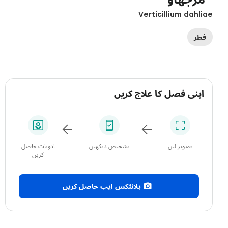
Verticillium dahli
فطر
اپنی فصل کا علاج کریں
تصویر لیں
تشخیص دیکھیں
ادویات حاصل
کریں
پلانٹکس ایپ حاصل کریں