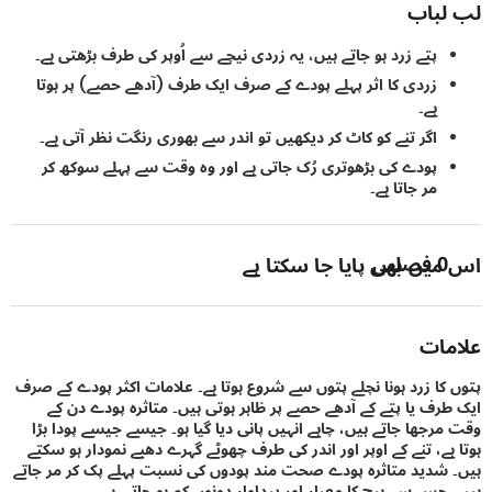
باب
پتے زرد ہو جاتے ہیں، یہ زردی نیچے سے اُوپر کی طرف بڑھتی ہے۔
زردی کا اثر پہلے پودے کے صرف ایک طرف (آدھے حصے) پر ہوتا
ہے۔
اگر تنے کو کاٹ کر دیکھیں تو اندر سے بھوری رنگت نظر آتی ہے۔
پودے کی بڑھوتری رُک جاتی ہے اور وہ وقت سے پہلے سوکھ کر
مر جاتا ہے۔
0
فصلیں
یں بھی پایا جا سکتا ہے
ات
کا زرد ہونا نچلے پتوں سے شروع ہوتا ہے۔ علامات اکثر پودے کے صرف
رف یا پتے کے آدھے حصے پر ظاہر ہوتی ہیں۔ متاثرہ پودے دن کے
رجھا جاتے ہیں، چاہے انہیں پانی دیا گیا ہو۔ جیسے جیسے پودا بڑا
ہے، تنے کے اوپر اور اندر کی طرف چھوٹے گہرے دھبے نمودار ہو سکتے
شدید متاثرہ پودے صحت مند پودوں کی نسبت پہلے پک کر مر جاتے
جس سے بیج کا معیار اور پیداوار دونوں کم ہو جاتی ہے۔