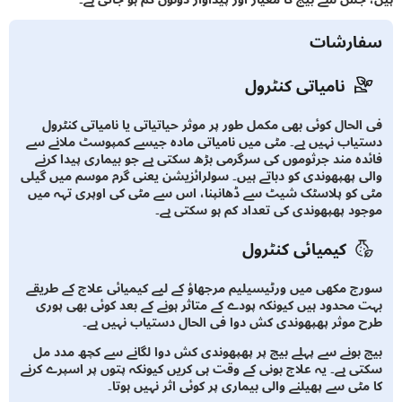
ارشات
نامیاتی کنٹرول
الحال کوئی بھی مکمل طور پر موثر حیاتیاتی یا نامیاتی کنٹرول
یاب نہیں ہے۔ مٹی میں نامیاتی مادہ جیسے کمپوسٹ ملانے سے
دہ مند جرثوموں کی سرگرمی بڑھ سکتی ہے جو بیماری پیدا کرنے
ی پھپھوندی کو دباتے ہیں۔ سولرائزیشن یعنی گرم موسم میں گیلی
 کو پلاسٹک شیٹ سے ڈھانپنا، اس سے مٹی کی اوپری تہہ میں
ود پھپھوندی کی تعداد کم ہو سکتی ہے۔
کیمیائی کنٹرول
ج مکھی میں ورٹیسیلیم مرجھاؤ کے لیے کیمیائی علاج کے طریقے
 محدود ہیں کیونکہ پودے کے متاثر ہونے کے بعد کوئی بھی پوری
 موثر پھپھوندی کش دوا فی الحال دستیاب نہیں ہے۔
 بونے سے پہلے بیج پر پھپھوندی کش دوا لگانے سے کچھ مدد مل
ی ہے۔ یہ علاج بونی کے وقت ہی کریں کیونکہ پتوں پر اسپرے کرنے
مٹی سے پھیلنے والی بیماری پر کوئی اثر نہیں ہوتا۔