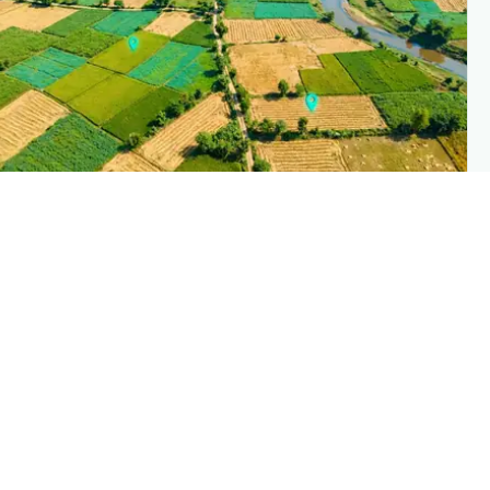
PLANTIX INTELLIGENC
The intelligence behind this pag
Explore the live agronomic data that powers Planti
disease pages
Discove
→