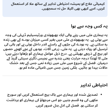
یائی علاج کو ہمیشہ احتیاطی تدابیر کے ساتھ ملا کر استعمال
ں، اسے کبھی بھی اکیلا حل نہ سمجھیں۔
س وجہ سے ہوا
ماری مٹی میں رہنے والی ایک پھپھوندی ورٹیسیلیم ڈیہلی کی وجہ
تی ہے۔ یہ پھپھوندی مٹی میں بغیر کسی میزبان پودے کے بھی زندہ
تی ہے۔ یہ پودے کی جڑوں کے راستے اندر داخل ہوتی ہے اور پانی کی
 کو روک دیتی ہے۔ یہ مٹی، زرعی آلات، پودوں کے بچے کھچے حصوں
یج کے ذریعے پھیلتی ہے۔ درج ذیل عوامل بیماری کو بڑھاوا دیتے ہیں:
ا ٹھنڈا درجہ حرارت یعنی پندرہ سے پچیس ڈگری سینٹی گریڈ کے
ن۔ فصل کے شروع میں مٹی میں زیادہ نمی جس کے بعد خشک
 پیدا ہو جائیں۔ ہلکی زمین جس میں نامیاتی مادہ کم ہو۔
اطی تدابیر
تصدیق شدہ اور بیماری سے پاک بیج استعمال کریں اور سورج
مکھی کی وہ قسم چنیں جو اس مرجھاؤ کی بیماری کو برداشت
کر سکتی ہو۔ فصل کی ادل بدل ضرور کریں۔