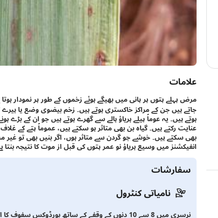
علامات
مرض پہلے پتوں پر پانی میں بھیگے ہوئے زخموں کے طور پر نمودار ہوتا 
ہوتے ہیں۔ یہ عوماً پیلے ہریاؤ ہالے سے گھرے ہوتے ہیں جو ان کے بڑے ہون
عنایت رکتے ہیں۔ گیاہ بن بھی متاثر ہو سکتے ہیں، عموماً پتے کے 
بھی سکتے ہیں۔ خوشے جو گردن سے متاثر ہوں، اگر بنیں بھی تو غیر مس
انفیکشنز میں وسیع ہریاؤ نو عمر پتوں کی قبل از موت کا نتیجہ بنتا ہے
سفارشات
نامیاتی کنٹرول