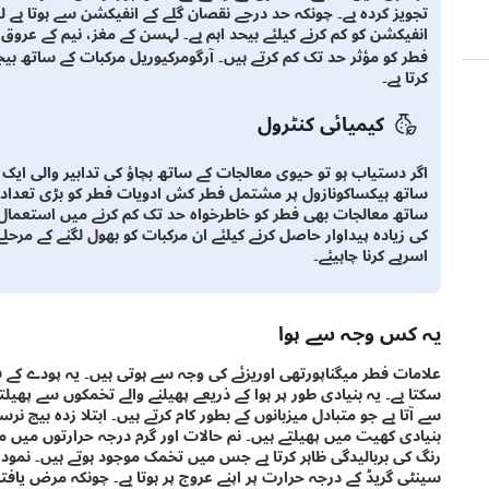
تجویز کردہ ہے۔ چونکہ حد درجے نقصان گلے کے انفیکشن سے ہوتا ہے 
انفیکشن کو کم کرنے کیلئے بیحد اہم ہے۔ لہسن کے مغز، نیم کے عرو
فطر کو مؤثر حد تک کم کرتے ہیں۔ آرگومرکیوریل مرکبات کے ساتھ بی
کرتا ہے۔
کیمیائی کنٹرول
اگر دستیاب ہو تو حیوی معالجات کے ساتھ بچاؤ کی تدابیر والی ایک
ساتھ ہیکساکونازول پر مشتمل فطر کش ادویات فطر کو بڑی تعداد می
ساتھ معالجات بھی فطر کو خاطرخواہ حد تک کم کرنے میں استعمال ہ
کی زیادہ پیداوار حاصل کرنے کیلئے ان مرکبات کو بھول لگنے کے مرحل
اسرپے کرنا چاہیئے۔
یہ کس وجہ سے ہوا
علامات فطر میگناپورتھی اوریزئے کی وجہ سے ہوتی ہیں۔ یہ پودے کے فضل
سکتا ہے۔ یہ بنیادی طور پر ہوا کے ذریعے پھیلنے والے تخمکوں سے پھیلتا 
سے آتا ہے جو متبادل میزبانوں کے بطور کام کرتے ہیں۔ ابتلا زدہ بیج 
بنیادی کھیت میں پھیلتے ہیں۔ نم حالات اور گرم درجہ حرارتوں میں 
سینٹی گریڈ کے درجہ حرارت پر اپنے عروج پر ہوتا ہے۔ چونکہ مرض یافت