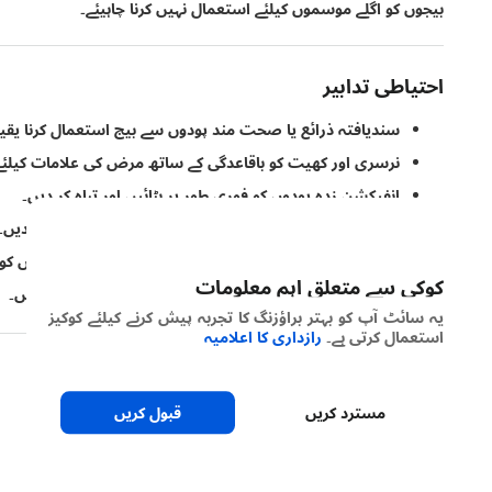
بیجوں کو اگلے موسموں کیلئے استعمال نہیں کرنا چاہیئے۔
احتیاطی تدابیر
سندیافتہ ذرائع یا صحت مند پودوں سے بیج استعمال کرنا یقین
نرسری اور کھیت کو باقاعدگی کے ساتھ مرض کی علامات کیلئے 
انفیکشن زدہ پودوں کو فوری طور پر ہٹائیں اور تباہ کر دیں۔
کٹائی کے کاشت کاری کریں اور پودے کی باقیات کو تباہ کر دیں۔
کھیت کے اندر اور ارد گرد متبادل میزبانوں اور فالتو جھاڑیوں کو 
کوکی سے متعلق اہم معلومات
ابتلا زدہ کھیتوں سے نئے مقامات پر بیجوں کو نہ منتقل کریں۔
یہ سائٹ آپ کو بہتر براؤزنگ کا تجربہ پیش کرنے کیلئے کوکیز
استعمال کرتی ہے۔
رازداری کا اعلامیہ
مسترد کریں
قبول کریں