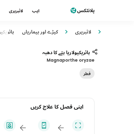
ایپ
لائبریری
لائبریری
کیڑے اور بیماریاں
پائریکیو
پائریکیولاریا پتے کا دھبہ
Magnaporthe oryzae
فطر
اپنی فصل کا علاج کریں