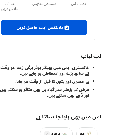
تصویر لیں
تشخیص دیکھیں
ادویات
حاصل کریں
پلانٹکس ایپ حاصل کریں
لب لباب
خاکستری، پانی میں بھیگے ہوئے برگی زخم جو وقت
کے ساتھ بڑے اور انحطاطی ہو جاتے ہیں۔
بے خضری اور پتوں کا قبل از وقت مر جانا۔
مرض کے بڑھنے سے گیاہ بن بھی متاثر ہو سکتے ہیں
اور ڈھے بھی سکتے ہیں۔
اس میں بھی پایا جا سکتا ہے
جو
باجرہ