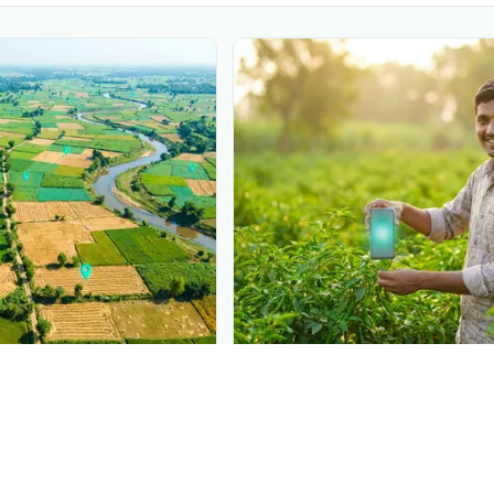
PLANTIX INTELLIGENCE
gence behind this page
Reach farmer
ronomic data that powers
Put your product in fro
moment
پائریکیولاریا پتے کا دھبہ
—
Plantix disease pages.
right when they
Discover
→