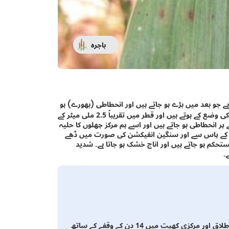
باجرہ
ہے جو بعد میں بڑے ہو جاتے ہیں اور انحطاطی (بھورے) ہو
جاتے ہیں جن کے مراکز خاکستری ہوتے ہیں۔ زخم بیضوی وضع یا ہیرے کی وضع کے ہوتے ہیں اور قطر میں تقریباً 2.5 ملی میٹر کے
ے پر انحطاطی ہو جاتے ہیں اور اسے ہم مرکز چھلوں کا حلیہ
غلاف کے پاس سے اور سنگین انفیکشن کی صورت میں ڈھے
تحکم ہو جاتے ہیں اور اناج خشک ہو جاتا ہے۔ شدید
۔
نرسری میں 8 سے 10 دنوں کے وقفے کے ساتھ بورڈوکس سفوف کا اطلاق اور مرکزی کھیت میں 14 دن کے وقفے کے ساتھ