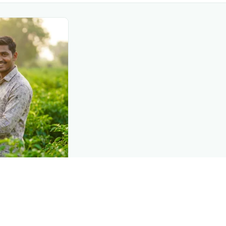
DEMAND CREATION
s at diagnosis
nt of farmers the
 they diagnose
 need a solution.