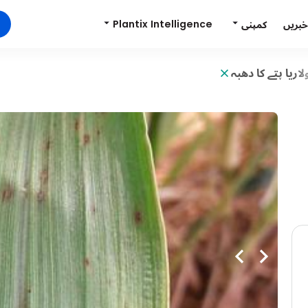
Plantix Intelligence
کمپنی
خبریں
لاریا پتے کا دھبہ