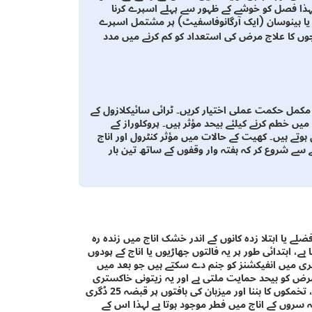
لہذا فصل کو خوشے کے ظہور سے پہلے اسپرے کرنا
ق یا ہینوسان (ایک آرگانوفاسفیٹ) پر مشتمل اسپرے
جوں کا علاج مرض کی استعداد کو کم کرنے میں مدد
 مکمل حکمت عملی اختیار کریں۔ ٹرائی سائیکلازول کے
ں خطم کرنے کیلئے بیحد مؤثر ہیں۔ پروکلوراز کے
وتے ہیں۔ کھیت کے حالات میں مؤثر کنٹرول اور اناج
ے سے شروع کر کہ ہفتہ وار وقفوں کے ساتھ تین بار
ے یا ابتلا زدہ کانوں کے اندر خشک اناج میں زندہ رہ
ہے، ابتدائی طور پر یہ فالتوں جھاڑیوں یا اناج کے پودوں
نرسری میں انفیکشنز کو جنم دے سکتے ہیں جو بعد میں
مرض کو بیحد حمایت ملتی ہے اور یہ زیتونی خاکستری
رنگ کی بربالیدگی ظاہر کرتا ہے جس میں تخمک موجود ہوتے ہیں۔ نمود، تخمکوں کا بننا اور میزبان کی بافتوں پر قبضہ 25 ڈگری
ہ سروں کے اناج میں فطر موجود ہوتا ہے لہذا اس کے