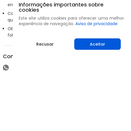
Informações importantes sobre
enterrar restos de plantas antigas.
cookies
Controle as ervas daninhas dentro e ao redor do campo
Este site utiliza cookies para oferecer uma melhor
que possam atuar como hospedeiros alternativos.
experiência de navegação.
Aviso de privacidade
Observe o campo regularmente em busca de pontas de
folhas brancas e crescimento torcido.
Recusar
Aceitar
Compartilhar