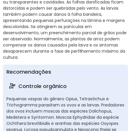
ou transparentes e cavidades. As folhas danificadas ficam
distorcidas e podem ser quebradas pelo vento. As larvas
também podem causar danos à folha bandeira,
apresentando pequenas perfurações na lâmina e margens
descoloridas. Se atingirem as panículas em
desenvolvimento, um preenchimento parcial de grãos pode
ser observado. Normalmente, as plantas de arroz podem
compensar os danos causados pela larva e os sintomas
desaparecem durante a fase de perfilhamento máximo da
cultura.
Recomendações
Controle orgânico
Pequenas vespas do gênero Opius, Tetrastichus e
Trichogramma parasitam os ovos e as larvas. Predadores
dos ovos incluem moscas das espécies Dolichopus,
Medetera e Syntormon. Moscas Ephydridae da espécie
Ochthera brevitibialis e aranhas das espécies Oxyopes
javanus, Lycosa pseudoannulata e Neoscona theisi se