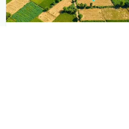
PLANTIX INTELLIGENCE
The intelligence behind this page
Explore the live agronomic data that powers Plantix disease
pages.
Discover
→