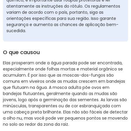
químico, é importante usar roupas protetoras e ler
atentamente as instruções do rótulo. Os regulamentos
variam de acordo com o país, portanto, siga as
orientações específicas para sua região. Isso garante
segurança e aumenta as chances de aplicação bem-
sucedida.
O que causou
Elas prosperam onde a água parada pode ser encontrada,
especialmente onde folhas mortas e material orgânico se
acumulam. É por isso que as moscas-dos-fungos são
comuns em viveiros onde as mudas crescem em bandejas
que flutuam na água. A mosca adulta põe ovos em
bandejas flutuantes, geralmente quando as mudas são
jovens, logo após a germinação das sementes. As larvas são
minúsculas, transparentes ou de cor esbranquiçada com
uma cabeça preta brilhante. Elas não são fáceis de detectar
a olho nu, mas você pode ver pequenos pontos se movendo
no solo ao redor da zona da raiz.