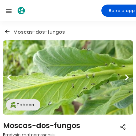
Baixe o app
Moscas-dos-fungos
Tabaco
Moscas-dos-fungos
Bradysia matogrossensis