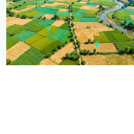
PLANTIX INTELLIGENCE
The intelligence behind this page
Explore the live agronomic data that powers Plantix disease
pages.
Discover
→