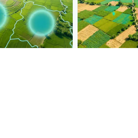
PLANTIX INTELLIGENCE
ure, mapped live
The intelligence behi
cha
is spreading, district by
Explore the live agronomi
Plantix disease pages.
Discover
→