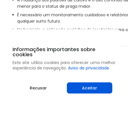
menor para o status de praga maior.
É necessário um monitoramento cuidadoso e relatórios
qualquer surto futuro.
Na berinjela, a aplicação periódica de inseticidas par
a população de besouros sob controle.
Informações importantes sobre
cookies
Compartilhar
Este site utiliza cookies para oferecer uma melhor
experiência de navegação.
Aviso de privacidade
Recusar
Aceitar