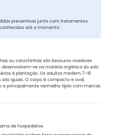
das preventivas junto com tratamentos
s conhecidos até o momento.
chas ou carochinhas são besouros voadores
as desenvolvem-se na matéria orgânica do solo
sérios à plantação. Os adultos medem 7–15
são iguais. O corpo é compacto e oval,
 e principalmente vermelho tijolo com marcas
gama de hospedeiros.
 inseticidas podem fazer a praga passar de