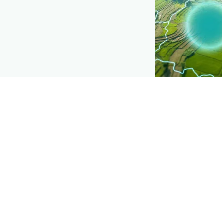
CROP INSIGHTS
Disease press
See where
Caro
district.
Explore
→