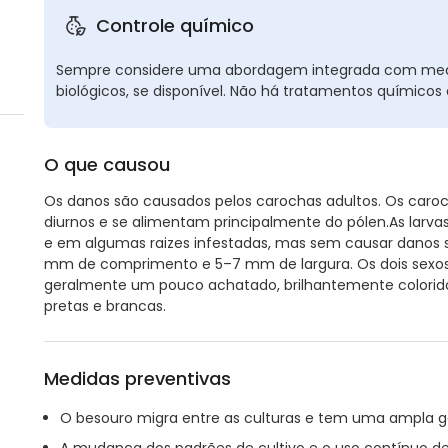
Controle químico
Sempre considere uma abordagem integrada com medi
biológicos, se disponível. Não há tratamentos químico
O que causou
Os danos são causados pelos carochas adultos. Os caro
diurnos e se alimentam principalmente do pólen.As larv
e em algumas raizes infestadas, mas sem causar danos 
mm de comprimento e 5–7 mm de largura. Os dois sexos 
geralmente um pouco achatado, brilhantemente colorido
pretas e brancas.
Medidas preventivas
O besouro migra entre as culturas e tem uma ampla 
A mudança dos padrões de cultivo e o uso contínuo de