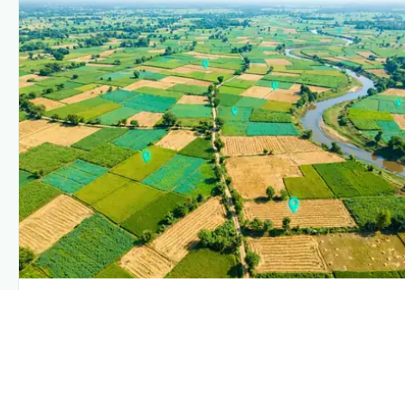
PLANTIX INTELLIGENCE
The intelligence behind this page
Explore the live agronomic data that powers Plantix disease
pages.
Discover
→