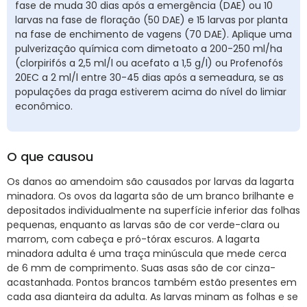
fase de muda 30 dias após a emergência (DAE) ou 10
larvas na fase de floração (50 DAE) e 15 larvas por planta
na fase de enchimento de vagens (70 DAE). Aplique uma
pulverização química com dimetoato a 200-250 ml/ha
(clorpirifós a 2,5 ml/l ou acefato a 1,5 g/l) ou Profenofós
20EC a 2 ml/l entre 30-45 dias após a semeadura, se as
populações da praga estiverem acima do nível do limiar
econômico.
O que causou
Os danos ao amendoim são causados por larvas da lagarta
minadora. Os ovos da lagarta são de um branco brilhante e
depositados individualmente na superfície inferior das folhas
pequenas, enquanto as larvas são de cor verde-clara ou
marrom, com cabeça e pró-tórax escuros. A lagarta
minadora adulta é uma traça minúscula que mede cerca
de 6 mm de comprimento. Suas asas são de cor cinza-
acastanhada. Pontos brancos também estão presentes em
cada asa dianteira da adulta. As larvas minam as folhas e se