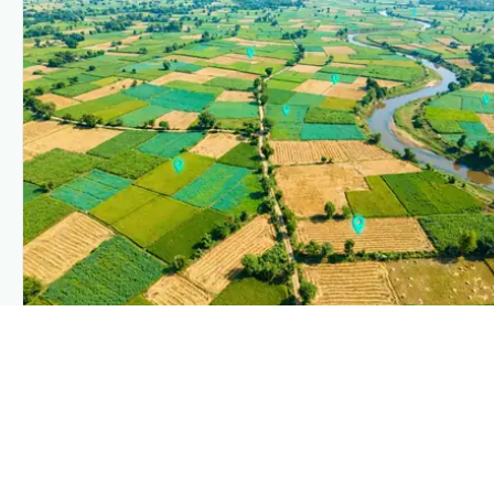
PLANTIX INTELLIGENCE
The intelligence behind this page
Explore the live agronomic data that powers Plantix disease
pages.
Discover
→