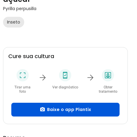
Pyrilla perpusilla
Inseto
Cure sua cultura
Tirar uma
Ver diagnóstico
Obter
foto
tratamento
Baixe o app Plantix