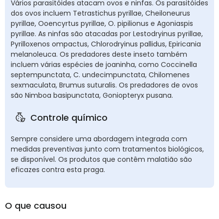
Vários parasitóides atacam ovos e ninfas. Os parasitóides
dos ovos incluem Tetrastichus pyrillae, Cheiloneurus
pyrillae, Ooencyrtus pyrillae, O. pipilionus e Agoniaspis
pyrillae. As ninfas são atacadas por Lestodryinus pyrillae,
Pyrilloxenos ompactus, Chlorodryinus pallidus, Epiricania
melanoleuca. Os predadores deste inseto também
incluem várias espécies de joaninha, como Coccinella
septempunctata, C. undecimpunctata, Chilomenes
sexmaculata, Brumus suturalis. Os predadores de ovos
são Nimboa basipunctata, Goniopteryx pusana.
Controle químico
Sempre considere uma abordagem integrada com
medidas preventivas junto com tratamentos biológicos,
se disponível. Os produtos que contêm malatião são
eficazes contra esta praga.
O que causou