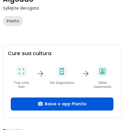
Syllepte derogata
Inseto
Cure sua cultura
Tirar uma
Ver diagnóstico
Obter
foto
tratamento
Baixe o app Plantix