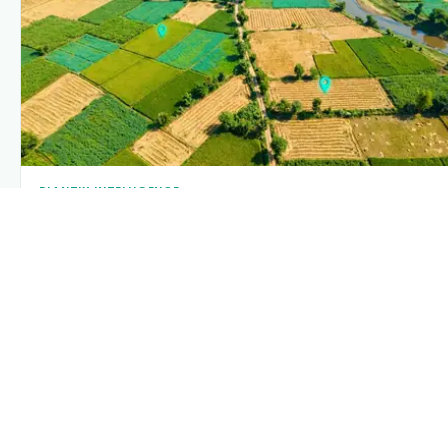
PLANTIX INTELLIGENCE
The intelligence behind this page
Explore the live agronomic data that powers Plantix disease
pages.
Discover
→