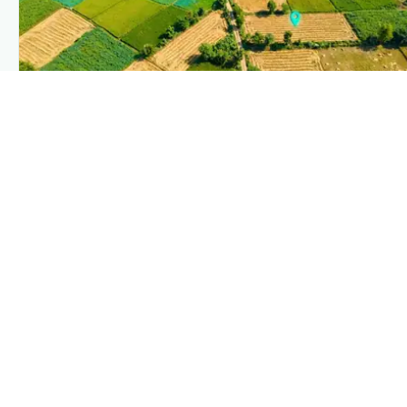
PLANTIX INTELLIGENCE
The intelligence behind this page
Explore the live agronomic data that powers Plantix disease
pages.
Discover
→