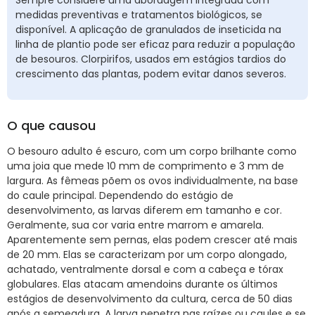
Sempre considere uma abordagem integrada com
medidas preventivas e tratamentos biológicos, se
disponível. A aplicação de granulados de inseticida na
linha de plantio pode ser eficaz para reduzir a população
de besouros. Clorpirifos, usados em estágios tardios do
crescimento das plantas, podem evitar danos severos.
O que causou
O besouro adulto é escuro, com um corpo brilhante como
uma joia que mede 10 mm de comprimento e 3 mm de
largura. As fêmeas põem os ovos individualmente, na base
do caule principal. Dependendo do estágio de
desenvolvimento, as larvas diferem em tamanho e cor.
Geralmente, sua cor varia entre marrom e amarela.
Aparentemente sem pernas, elas podem crescer até mais
de 20 mm. Elas se caracterizam por um corpo alongado,
achatado, ventralmente dorsal e com a cabeça e tórax
globulares. Elas atacam amendoins durante os últimos
estágios de desenvolvimento da cultura, cerca de 50 dias
após a semeadura. A larva penetra nas raízes ou caules e se