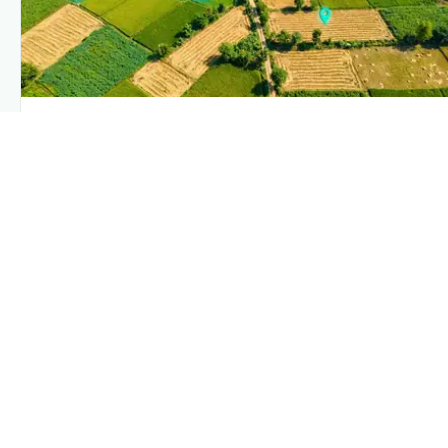
PLANTIX INTELLIGENCE
The intelligence behind this page
Explore the live agronomic data that powers Plantix disease
pages.
Discover
→