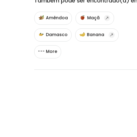
Também pode ser encontrado(a) e
Amêndoa
Maçã
Damasco
Banana
More