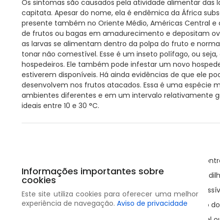
Os sintomas são causados pela atividade alimentar das l
capitata. Apesar do nome, ela é endêmica da África subs
presente também no Oriente Médio, Américas Central e d
de frutos ou bagas em amadurecimento e depositam ovos
as larvas se alimentam dentro da polpa do fruto e nor
tonar não comestível. Esse é um inseto polífago, ou sej
hospedeiros. Ele também pode infestar um novo hospedei
estiverem disponíveis. Há ainda evidências de que ele po
desenvolvem nos frutos atacados. Essa é uma espécie m
ambientes diferentes e em um intervalo relativamente 
ideais entre 10 e 30 °C.
Medidas preventivas
Siga as regulamentações de quarentena caso encontre
Informações importantes sobre
Instale armadilhas para monitorar o inseto, ou armadil
cookies
Informe as autoridades competentes assim que possív
Este site utiliza cookies para oferecer uma melhor
experiência de navegação.
Aviso de privacidade
Não mova nenhum fruto potencialmente infectado do 
Embrulhe frutos destinados à exportação com papel ou 