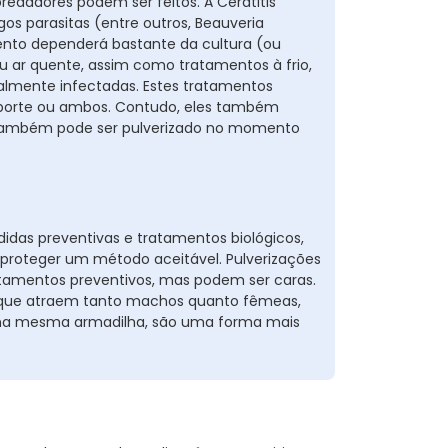
predadores podem ser feitos. A Ceratitis
s parasitas (entre outros, Beauveria
ento dependerá bastante da cultura (ou
u ar quente, assim como tratamentos à frio,
almente infectadas. Estes tratamentos
porte ou ambos. Contudo, eles também
e também pode ser pulverizado no momento
as preventivas e tratamentos biológicos,
s proteger um método aceitável. Pulverizações
tamentos preventivos, mas podem ser caras.
na que atraem tanto machos quanto fêmeas,
na mesma armadilha, são uma forma mais