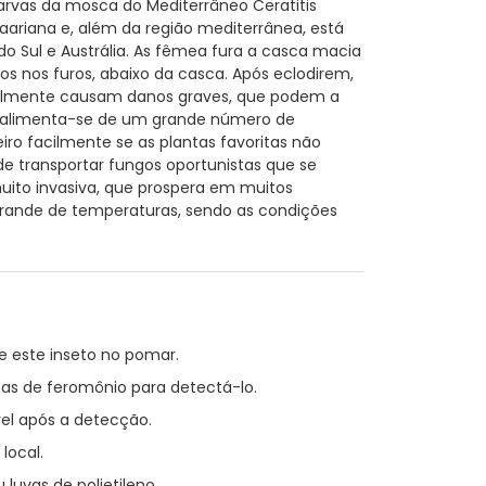
arvas da mosca do Mediterrâneo Ceratitis
aariana e, além da região mediterrânea, está
o Sul e Austrália. As fêmea fura a casca macia
 nos furos, abaixo da casca. Após eclodirem,
malmente causam danos graves, que podem a
a, alimenta-se de um grande número de
ro facilmente se as plantas favoritas não
de transportar fungos oportunistas que se
uito invasiva, que prospera em muitos
grande de temperaturas, sendo as condições
 este inseto no pomar.
has de feromônio para detectá-lo.
el após a detecção.
local.
luvas de polietileno.