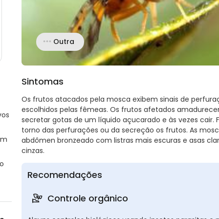
Outra
Sintomas
Os frutos atacados pela mosca exibem sinais de perfura
escolhidos pelas fêmeas. Os frutos afetados amadur
vos
secretar gotas de um líquido açucarado e às vezes cair
torno das perfurações ou da secreção os frutos. As mos
em
abdômen bronzeado com listras mais escuras e asas cl
cinzas.
ao
Recomendações
Controle orgânico