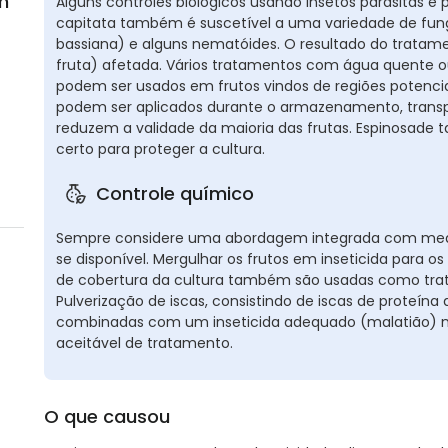
m
Alguns controles biológicos usando insetos parasitas e 
capitata também é suscetível a uma variedade de fungo
bassiana) e alguns nematóides. O resultado do tratam
fruta) afetada. Vários tratamentos com água quente o
podem ser usados em frutos vindos de regiões potenci
podem ser aplicados durante o armazenamento, trans
reduzem a validade da maioria das frutas. Espinosad
certo para proteger a cultura.
Controle químico
Sempre considere uma abordagem integrada com medid
se disponível. Mergulhar os frutos em inseticida para o
de cobertura da cultura também são usadas como tra
Pulverização de iscas, consistindo de iscas de proteí
combinadas com um inseticida adequado (malatião) 
aceitável de tratamento.
O que causou