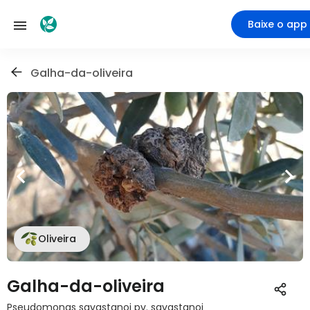
Baixe o app
Galha-da-oliveira
Oliveira
Galha-da-oliveira
Pseudomonas savastanoi pv. savastanoi