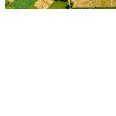
PLANTIX INTELLIGENCE
The intelligence behind this page
Explore the live agronomic data that powers Plantix disease
pages.
Discover
→