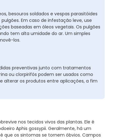
os, besouros soldados e vespas parasitóides
pulgões. Em caso de infestação leve, use
uções baseadas em óleos vegetais. Os pulgões
ndo tem alta umidade do ar. Um simples
movê-los.
das preventivas junto com tratamentos
trina ou clorpirifós podem ser usados como
 alterar os produtos entre aplicações, a fim
evive nos tecidos vivos das plantas. Ele é
odoeiro Aphis gossypii. Geralmente, há um
é que os sintomas se tornem óbvios. Campos