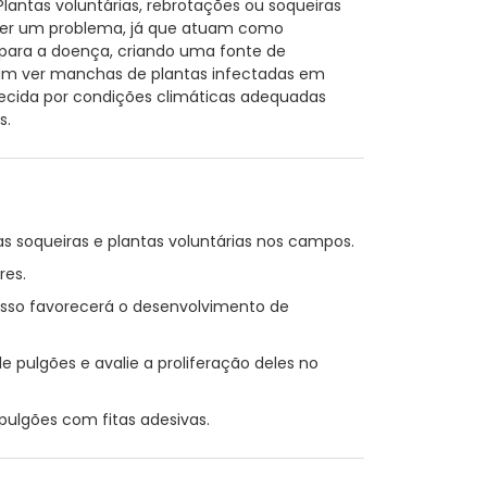
lantas voluntárias, rebrotações ou soqueiras
er um problema, já que atuam como
 para a doença, criando uma fonte de
um ver manchas de plantas infectadas em
recida por condições climáticas adequadas
s.
s soqueiras e plantas voluntárias nos campos.
res.
 isso favorecerá o desenvolvimento de
pulgões e avalie a proliferação deles no
ulgões com fitas adesivas.