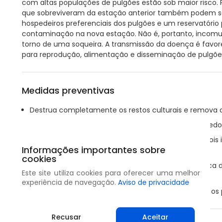
com altas populações de pulgões estão sob maior risco. P
que sobreviveram da estação anterior também podem s
hospedeiros preferenciais dos pulgões e um reservatório
contaminação na nova estação. Não é, portanto, incom
torno de uma soqueira. A transmissão da doença é favo
para reprodução, alimentação e disseminação de pulgõe
Medidas preventivas
Destrua completamente os restos culturais e remova a
Controle algodoeiros voluntários nas fazendas e arredo
Evite o uso excessivo de produtos contra pulgões, pois
Informações importantes sobre
resistência da praga.
cookies
Monitore regularmente o algodoeiro jovem em busca de 
Este site utiliza cookies para oferecer uma melhor
campo.
experiência de navegação.
Aviso de privacidade
Controle as populações de formigas que protegem os p
Recusar
Aceitar