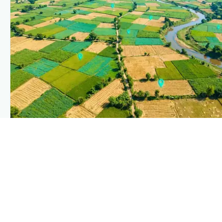
PLANTIX INTELLIGENCE
The intelligence behind this page
Explore the live agronomic data that powers Plantix disease
pages.
Discover
→