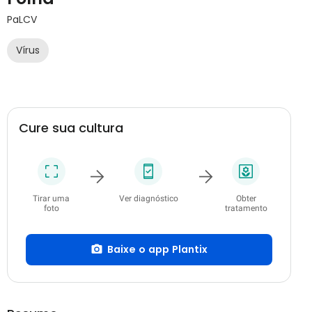
PaLCV
Vírus
Cure sua cultura
Tirar uma
Ver diagnóstico
Obter
foto
tratamento
Baixe o app Plantix