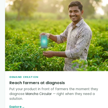
DEMAND CREATION
Reach farmers at diagnosis
Put your product in front of farmers the moment they
diagnose
Mancha Circular
— right when they need a
solution.
Explore
→