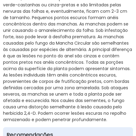
verde-castanhas ou cinza-pretas e são limitadas pelas
nervuras das folhas e, eventualmente, ficam com 2-3 cm
de tamanho. Pequenos pontos escuros formam anéis
concêntricos dentro das manchas. As manchas podem se
unir causando o amarelecimento da folha. Sob infestação
forte, isso pode levar à desfolha prematura. As manchas
causadas pelo fungo da Mancha Circular são semelhantes
às causadas por espécies de alternária. A principal diferença
é que as lesões no ponto do anel são cinzas e contêm
pontos pretos nos anéis concêntricos. Todas as porções
acima da superfície da planta podem apresentar sintomas.
As lesões individuais têm anéis concêntricos escuros,
provenientes de corpos de frutificação pretos, com bordas
definidas cercadas por uma zona amarelada. Sob ataques
severos, as manchas se unem e toda a planta pode ser
afetada e escurecida. Nos caules das sementes, o fungo
causa uma distorção semelhante à lesão causada pelo
herbicida 2,4-D. Podem ocorrer lesões escuras no repolho
armazenado e podem penetrar profundamente.
Recomendações