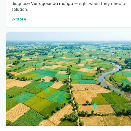
diagnose
Verrugose da manga
— right when they need a
solution.
Explore
→