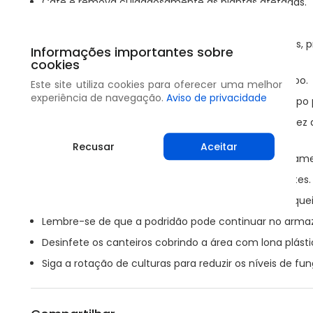
Cate e remova cuidadosamente as plantas afetadas.
Descarte-as em aterros ou queime-as longe.
Mantenha seus equipamentos e ferramentas limpos, p
Informações importantes sobre
diferentes.
cookies
Evite danos nas plantas durante o trabalho de campo.
Este site utiliza cookies para oferecer uma melhor
experiência de navegação.
Aviso de privacidade
Uma boa higiene na plantação e poda por corte limpo 
Ajustar o pH do solo para 6,5-7,0 e usar nitrato em v
reduzir a gravidade da doença.
Recusar
Aceitar
Em estufas, use a irrigação por gotejamento precisam
Evite o uso excessivo de concentração de fertilizantes.
Após a colheita, remova os restos das plantas e os que
Lembre-se de que a podridão pode continuar no arm
Desinfete os canteiros cobrindo a área com lona plásti
Siga a rotação de culturas para reduzir os níveis de fun