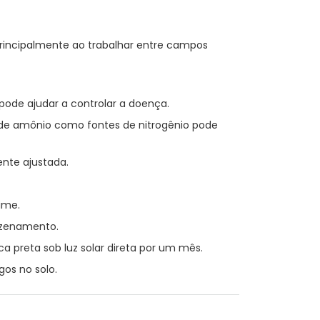
rincipalmente ao trabalhar entre campos
pode ajudar a controlar a doença.
ez de amônio como fontes de nitrogênio pode
ente ajustada.
ime.
azenamento.
ca preta sob luz solar direta por um mês.
gos no solo.