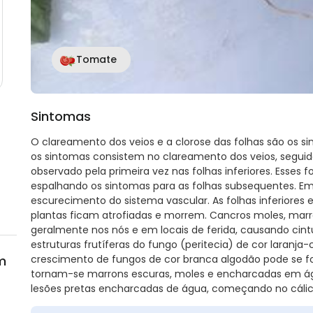
Tomate
Sintomas
O clareamento dos veios e a clorose das folhas são os sin
os sintomas consistem no clareamento dos veios, segui
observado pela primeira vez nas folhas inferiores. Esse
espalhando os sintomas para as folhas subsequentes. Em
escurecimento do sistema vascular. As folhas inferiores 
plantas ficam atrofiadas e morrem. Cancros moles, marr
geralmente nos nós e em locais de ferida, causando cin
estruturas frutíferas do fungo (peritecia) de cor laranj
m
crescimento de fungos de cor branca algodão pode se for
tornam-se marrons escuras, moles e encharcadas em ág
lesões pretas encharcadas de água, começando no cálic