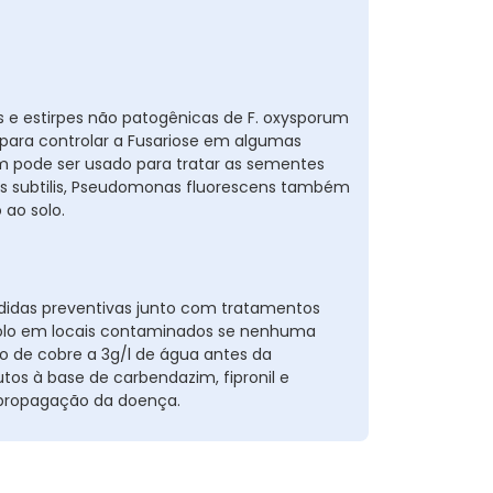
as e estirpes não patogênicas de F. oxysporum
para controlar a Fusariose em algumas
m pode ser usado para tratar as sementes
us subtilis, Pseudomonas fluorescens também
 ao solo.
das preventivas junto com tratamentos
e solo em locais contaminados se nenhuma
to de cobre a 3g/l de água antes da
os à base de carbendazim, fipronil e
a propagação da doença.