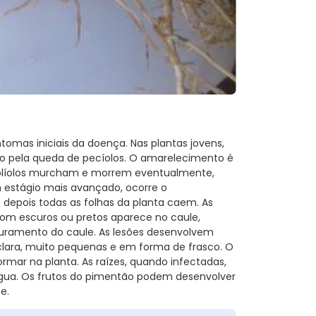
tomas iniciais da doença. Nas plantas jovens,
do pela queda de pecíolos. O amarelecimento é
s folíolos murcham e morrem eventualmente,
 estágio mais avançado, ocorre o
e depois todas as folhas da planta caem. As
om escuros ou pretos aparece no caule,
turamento do caule. As lesões desenvolvem
a-clara, muito pequenas e em forma de frasco. O
mar na planta. As raízes, quando infectadas,
ua. Os frutos do pimentão podem desenvolver
e.