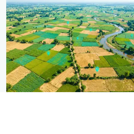
PLANTIX INTELLIGENCE
The intelligence behind this page
Explore the live agronomic data that powers Plantix disease
pages.
Discover
→