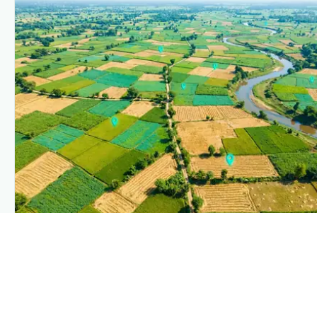
PLANTIX INTELLIGENCE
The intelligence behind this page
Explore the live agronomic data that powers Plantix disease
pages.
Discover
→