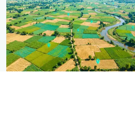
PLANTIX INTELLIGENCE
The intelligence behind this page
Explore the live agronomic data that powers Plantix disease
pages.
Discover
→