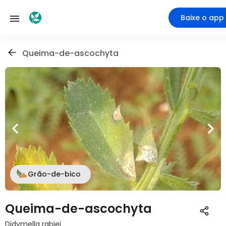
Baixe o app
Queima-de-ascochyta
Grão-de-bico
Queima-de-ascochyta
Didymella rabiei